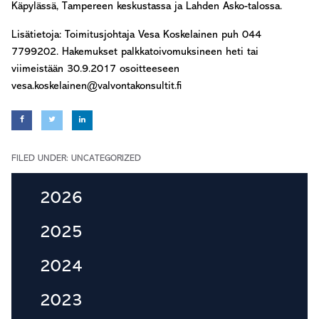
Käpylässä, Tampereen keskustassa ja Lahden Asko-talossa.
Lisätietoja: Toimitusjoh­taja Vesa Koskelainen puh 044
7799202. Hakemukset palkkatoivomuksineen heti tai
viimeistään 30.9.2017 osoitteeseen
vesa.koskelainen@valvontakonsultit.fi
FILED UNDER: UNCATEGORIZED
Primary
2026
Sidebar
2025
2024
2023