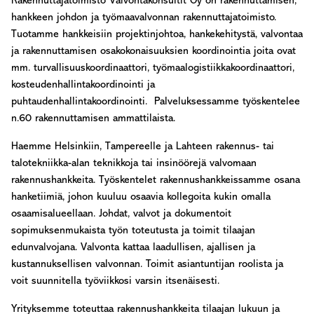
Rakennuttajatoimisto Valvontakonsultit Oy on rakennuttamisen,
hankkeen johdon ja työmaavalvonnan rakennuttajatoimisto.
Tuotamme hankkeisiin projektinjohtoa, hankekehitystä, valvontaa
ja rakennuttamisen osakokonaisuuksien koordinointia joita ovat
mm. turvallisuuskoordinaattori, työmaalogistiikkakoordinaattori,
kosteudenhallintakoordinointi ja
puhtaudenhallintakoordinointi. Palveluksessamme työskentelee
n.60 rakennuttamisen ammattilaista.
Haemme Helsinkiin, Tampereelle ja Lahteen rakennus- tai
talotekniikka-alan teknikkoja tai insinöörejä valvomaan
rakennushankkeita. Työskentelet rakennushankkeissamme osana
hanketiimiä, johon kuuluu osaavia kollegoita kukin omalla
osaamisalueellaan. Johdat, valvot ja dokumentoit
sopimuksenmukaista työn toteutusta ja toimit tilaajan
edunvalvojana. Valvonta kattaa laadullisen, ajallisen ja
kustannuksellisen valvonnan. Toimit asiantuntijan roolista ja
voit suunnitella työviikkosi varsin itsenäisesti.
Yrityksemme toteuttaa rakennushankkeita tilaajan lukuun ja