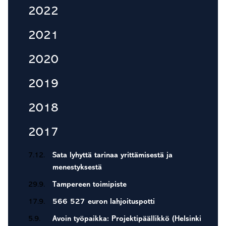
2022
2021
2020
2019
2018
2017
7.12.
Sata lyhyttä tarinaa yrittämisestä ja
menestyksestä
29.9.
Tampereen toimipiste
17.9.
566 527 euron lahjoituspotti
5.9.
Avoin työpaikka: Projektipäällikkö (Helsinki