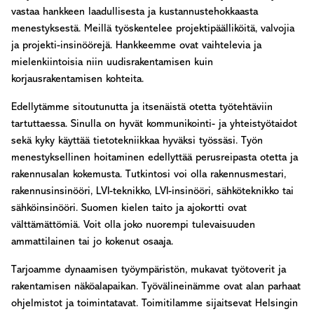
vastaa hankkeen laadullisesta ja kustannustehokkaasta
menestyksestä. Meillä työskentelee projektipäälliköitä, valvojia
ja projekti-insinöörejä. Hankkeemme ovat vaihtelevia ja
mielenkiintoisia niin uudisrakentamisen kuin
korjausrakentamisen kohteita.
Edellytämme sitoutunutta ja itsenäistä otetta työtehtäviin
tartuttaessa. Sinulla on hyvät kommunikointi- ja yhteistyötaidot
sekä kyky käyttää tietotekniikkaa hyväksi työssäsi. Työn
menestyksellinen hoitaminen edellyttää perusreipasta otetta ja
rakennusalan kokemusta. Tutkintosi voi olla rakennusmestari,
rakennusinsinööri, LVI-teknikko, LVI-insinööri, sähköteknikko tai
sähköinsinööri. Suomen kielen taito ja ajokortti ovat
välttämättömiä. Voit olla joko nuorempi tulevaisuuden
ammattilainen tai jo kokenut osaaja.
Tarjoamme dynaamisen työympäristön, mukavat työtoverit ja
rakentamisen näköalapaikan. Työvälineinämme ovat alan parhaat
ohjelmistot ja toimintatavat. Toimitilamme sijaitsevat Helsingin