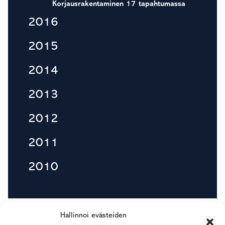
Korjausrakentaminen 17 tapahtumassa
2016
2015
2014
2013
2012
2011
2010
Footer
Hallinnoi evästeiden
Rapp Oy