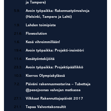
ja Tampere)
5.9.
Avoin työpaikka: Rakennustyönvalvoja
(Helsinki, Tampere ja Lahti)
1.9.
Lahden toimipiste
21.6.
Flowsolution
1.6.
Kesä vihreimmillään!
19.4.
Avoin työpaikka: Projekti-insinööri
11.4.
Kesätyöntekijöitä
23.3.
Avoin työpaikka: Projektipäällikkö
10.3.
Kierros Olympiakylässä
7.2.
Päiväni rakennusmestarina – Tubettaja
@pesojoonas valvojan matkassa
27.1.
Vilkkaat Rakennuttajapäivät 2017
21.1.
Tapaa Valvontakonsultit