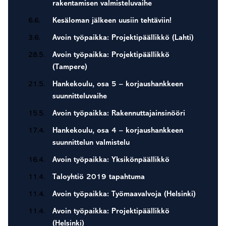
rakentamisen valmisteluvaihe
6.6.
Kesäloman jälkeen uusiin tehtäviin!
3.6.
Avoin työpaikka: Projektipäällikkö (Lahti)
28.5.
Avoin työpaikka: Projektipäällikkö
(Tampere)
21.5.
Hankekoulu, osa 5 – korjaushankkeen
suunnitteluvaihe
15.5.
Avoin työpaikka: Rakennuttajainsinööri
17.4.
Hankekoulu, osa 4 – korjaushankkeen
suunnittelun valmistelu
16.4.
Avoin työpaikka: Yksikönpäällikkö
11.4.
Taloyhtiö 2019 tapahtuma
11.4.
Avoin työpaikka: Työmaavalvoja (Helsinki)
11.4.
Avoin työpaikka: Projektipäällikkö
(Helsinki)