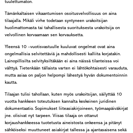
tuulettumaton.
Tämänkaltaisen vikaantumisen osoitusvelvollisuus on aina
tilaajalla. Mikäli virhe todetaan syntyneen urakoitsijan
huolimattomasta tai tahallisesta suorituksesta urakoitsija on
velvollinen korvaamaan sen korvauksetta.
Yleensä 10 –vuotisvastuulle kuuluvat ongelmat ovat aina
ongelmallisia selvitettäviä ja mahdollisesti kalliita korjatakin.
Lainopillisilta selvityksiltäkään ei aina näissä tilanteissa voi
välttyä. Tietenkään tällaista varten ei lähtökohtaisesti varauduta,
mutta asiaa on paljon helpompi lähestyä hyvän dokumentoinnin
kautta.
Tilaajan tulisi tahollaan, kuten myös urakoitsijan, säilyttää 10
vuotta hankkeen toteutuksen kannalta keskeinen juridinen
dokumentaatio. Sopimukset liiteasiakirjoineen, työmaapäiväkirjat
jne. olisivat nyt tarpeen. Viisas tilaaja on ottanut
korjaushankkeessa tuotetusta aineistosta onkeensa ja pitänyt
sähköiseksi muuttuneet asiakirjat tallessa ja ajantasaisena sekä