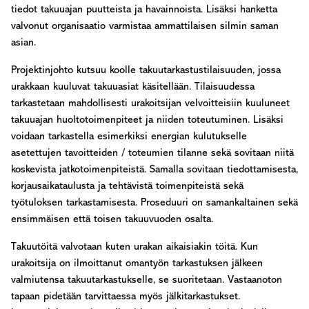
tiedot takuuajan puutteista ja havainnoista. Lisäksi hanketta
valvonut organisaatio varmistaa ammattilaisen silmin saman
asian.
Projektinjohto kutsuu koolle takuutarkastustilaisuuden, jossa
urakkaan kuuluvat takuuasiat käsitellään. Tilaisuudessa
tarkastetaan mahdollisesti urakoitsijan velvoitteisiin kuuluneet
takuuajan huoltotoimenpiteet ja niiden toteutuminen. Lisäksi
voidaan tarkastella esimerkiksi energian kulutukselle
asetettujen tavoitteiden / toteumien tilanne sekä sovitaan niitä
koskevista jatkotoimenpiteistä. Samalla sovitaan tiedottamisesta,
korjausaikataulusta ja tehtävistä toimenpiteistä sekä
työtuloksen tarkastamisesta. Proseduuri on samankaltainen sekä
ensimmäisen että toisen takuuvuoden osalta.
Takuutöitä valvotaan kuten urakan aikaisiakin töitä. Kun
urakoitsija on ilmoittanut omantyön tarkastuksen jälkeen
valmiutensa takuutarkastukselle, se suoritetaan. Vastaanoton
tapaan pidetään tarvittaessa myös jälkitarkastukset.