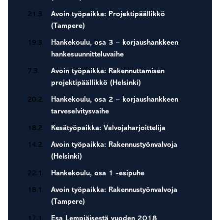
21.3.
Avoin työpaikka: Projektipäällikkö
(Tampere)
19.3.
Hankekoulu, osa 3 – korjaushankkeen
hankesuunnitteluvaihe
7.3.
Avoin työpaikka: Rakennuttamisen
projektipäällikkö (Helsinki)
20.2.
Hankekoulu, osa 2 – korjaushankkeen
tarveselvitysvaihe
18.2.
Kesätyöpaikka: Valvojaharjoittelija
14.2.
Avoin työpaikka: Rakennustyönvalvoja
(Helsinki)
22.1.
Hankekoulu, osa 1 -esipuhe
18.1.
Avoin työpaikka: Rakennustyönvalvoja
(Tampere)
17.1.
Esa Lempiäisestä vuoden 2018