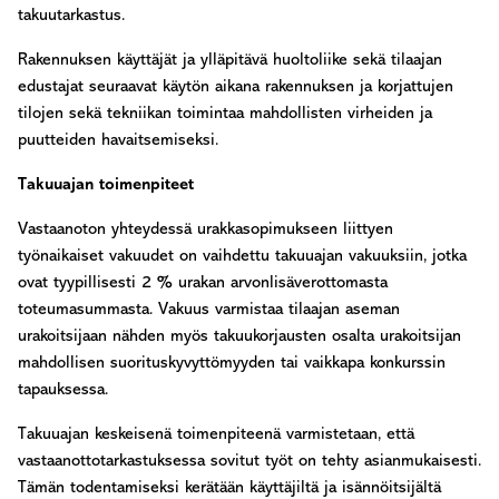
takuutarkastus.
Rakennuksen käyttäjät ja ylläpitävä huoltoliike sekä tilaajan
edustajat seuraavat käytön aikana rakennuksen ja korjattujen
tilojen sekä tekniikan toimintaa mahdollisten virheiden ja
puutteiden havaitsemiseksi.
Takuuajan toimenpiteet
Vastaanoton yhteydessä urakkasopimukseen liittyen
työnaikaiset vakuudet on vaihdettu takuuajan vakuuksiin, jotka
ovat tyypillisesti 2 % urakan arvonlisäverottomasta
toteumasummasta. Vakuus varmistaa tilaajan aseman
urakoitsijaan nähden myös takuukorjausten osalta urakoitsijan
mahdollisen suorituskyvyttömyyden tai vaikkapa konkurssin
tapauksessa.
Takuuajan keskeisenä toimenpiteenä varmistetaan, että
vastaanottotarkastuksessa sovitut työt on tehty asianmukaisesti.
Tämän todentamiseksi kerätään käyttäjiltä ja isännöitsijältä