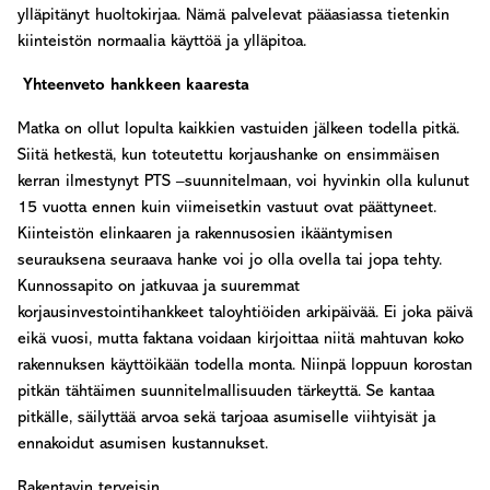
ylläpitänyt huoltokirjaa. Nämä palvelevat pääasiassa tietenkin
kiinteistön normaalia käyttöä ja ylläpitoa.
Yhteenveto hankkeen kaaresta
Matka on ollut lopulta kaikkien vastuiden jälkeen todella pitkä.
Siitä hetkestä, kun toteutettu korjaushanke on ensimmäisen
kerran ilmestynyt PTS –suunnitelmaan, voi hyvinkin olla kulunut
15 vuotta ennen kuin viimeisetkin vastuut ovat päättyneet.
Kiinteistön elinkaaren ja rakennusosien ikääntymisen
seurauksena seuraava hanke voi jo olla ovella tai jopa tehty.
Kunnossapito on jatkuvaa ja suuremmat
korjausinvestointihankkeet taloyhtiöiden arkipäivää. Ei joka päivä
eikä vuosi, mutta faktana voidaan kirjoittaa niitä mahtuvan koko
rakennuksen käyttöikään todella monta. Niinpä loppuun korostan
pitkän tähtäimen suunnitelmallisuuden tärkeyttä. Se kantaa
pitkälle, säilyttää arvoa sekä tarjoaa asumiselle viihtyisät ja
ennakoidut asumisen kustannukset.
Rakentavin terveisin,