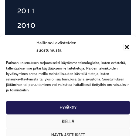
2011
2010
Hallinnoi evästeiden
suostumusta
Footer
Rapp Oy
Parhaan kokemuksen tarjoamiseksi käytämme teknologioita, kuten evästeitä,
tallentaaksemme ja/tai käyttääksemme laitetietoja. Näiden tekniikoiden
HELSINKI
TAMPERE
LAHTI
hyväksyminen antaa meille mahdollisuuden käsitellä tietoja, kuten
Firdonkatu 2 T 84
Finlaysoninkuja 3
Niemenkatu 73
selauskäyttäytymistä tai yksilöllisiä tunnuksia tällä sivustolla. Suostumuksen
00520 HELSINKI
33210 TAMPERE
15200 LAHTI
jättäminen tai peruuttaminen voi vaikuttaa haitallisesti tiettyihin ominaisuuksiin
ja toimintoihin.
Privacy policy
HYVÄKSY
KIELLÄ
NÄYTÄ ASETUKSET