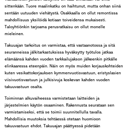
sittenkään. Tuore maalinkatku on haihtunut, mutta onhan siinä
sentään uutuuden viehätystä. Osakkaalla on ollut remontissa
mahdollisuus yksilöidä kotiaan toiveidensa mukaisesti.
Taloyhtiönkin tarjoama perusratkaisu on ollut monelle
mieleinen.
Takuuajan tarkoitus on varmistaa, että vastaanotossa ja sitä
seuranneissa jälkitarkastuksissa hyväksytty työtulos jatkaa
elämäänsä kahden vuoden tarkkailujakson jälkeenkin pitkälle
elinkaaressa eteenpäin. Näin on myös muiden korjauskohteiden
kuten vesikattokorjauksen kymmenvuotisvastuun, eristyslasien
viisivuotisvastuun ja julkisivuja koskevan kahden vuoden
takuuvastuun osalta.
Toiminnan alkuvaiheessa varmistetaan laitteiden ja
järjestelmien käytön osaaminen. Rakennusta seurataan sen
varmistamiseksi, että se toimii suunnitellulla tavalla.
Mahdollisia muutoksia tehtäessä otetaan huomioon
takuuvastuun ehdot. Takuuajan päättyessä pidetään