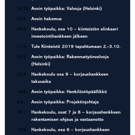
24.10.
Avoin työpaikka: Valvoja (Helsinki)
27.9.
Avoin hakemus
26.9.
Hankekoulu, osa 10 – kiinteistön elinkaari
investointihankkeen jälkeen
11.9.
Tule Kiinteistö 2019 tapahtumaan 2.-3.10.
24.8.
Avoin työpaikka: Rakennustyönvalvoja
(Helsinki)
22.8.
Hankekoulu osa 9 – korjaushankkeen
takuuaika
16.8.
Avoin työpaikka: Henkilöstöpäällikkö
6.8.
Avoin työpaikka: Projektinjohtaja
18.7.
Hankekoulu, osat 7 ja 8 – korjaushankkeen
rakentamisen ohjaus ja vastaanotto
13.6.
Hankekoulu, osa 6 – korjaushankkeen