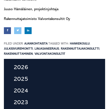
Juuso Hämäläinen, projektinjohtaja
Rakennuttajatoimisto Valvontakonsultit Oy
FILED UNDER:
AJANKOHTAISTA
TAGGED WITH:
HANKEKOULU
,
JULKISIVUREMONTTI
,
LINJASANEERAUS
,
RAKENNUTTAJAKONSULTTI
,
RAKENNUTTAMINEN
,
VALVONTAKONSULTIT
Primary
2026
Sidebar
2025
2024
2023