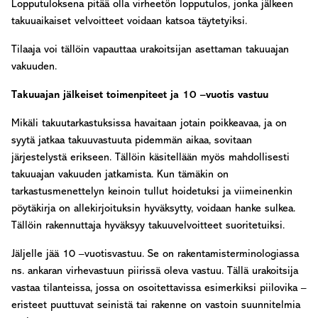
Lopputuloksena pitää olla virheetön lopputulos, jonka jälkeen
takuuaikaiset velvoitteet voidaan katsoa täytetyiksi.
Tilaaja voi tällöin vapauttaa urakoitsijan asettaman takuuajan
vakuuden.
Takuuajan jälkeiset toimenpiteet ja 10 –vuotis vastuu
Mikäli takuutarkastuksissa havaitaan jotain poikkeavaa, ja on
syytä jatkaa takuuvastuuta pidemmän aikaa, sovitaan
järjestelystä erikseen. Tällöin käsitellään myös mahdollisesti
takuuajan vakuuden jatkamista. Kun tämäkin on
tarkastusmenettelyn keinoin tullut hoidetuksi ja viimeinenkin
pöytäkirja on allekirjoituksin hyväksytty, voidaan hanke sulkea.
Tällöin rakennuttaja hyväksyy takuuvelvoitteet suoritetuiksi.
Jäljelle jää 10 –vuotisvastuu. Se on rakentamisterminologiassa
ns. ankaran virhevastuun piirissä oleva vastuu. Tällä urakoitsija
vastaa tilanteissa, jossa on osoitettavissa esimerkiksi piilovika –
eristeet puuttuvat seinistä tai rakenne on vastoin suunnitelmia