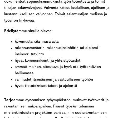
dokumentoit sopimuksenmukaista työn toteutusta ja toimit
tilaajan edunvalvojana. Valvonta kattaa laadullisen, ajallisen ja
kustannuksellisen valvonnan. Toimit asiantuntijan roolissa ja
työsi on liikkuvaa.
Edellytämme
sinulla olevan:
kokemusta rakennusalasta
rakennusmestarin, rakennusinsinöörin tai diplomi-
insinööri tutkinto
hyvät kommunikointi ja yhteistyötaidot
ammattimainen, sitoutuva ja hyvä ote työtehtävien
hallinnassa
valmiudet itsenäiseen ja vastuulliseen työhön
hyvät tietotekniset taidot ja ajokortti
Tarjoamme
dynaamisen työympäristön, mukavat työtoverit ja
rakentamisen näköalapaikan. Pääset työskentelemään
mielenkiintoisten projektien parissa, niin uudisrakentamisen