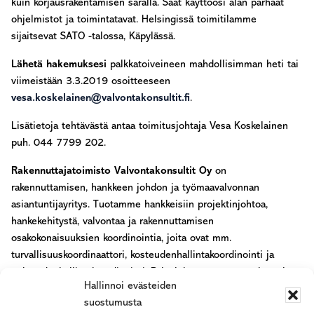
kuin korjausrakentamisen saralla. Saat käyttöösi alan parhaat
ohjelmistot ja toimintatavat. Helsingissä toimitilamme
sijaitsevat SATO -talossa, Käpylässä.
Lähetä hakemuksesi
palkkatoiveineen mahdollisimman heti tai
viimeistään 3.3.2019 osoitteeseen
vesa.koskelainen@valvontakonsultit.fi
.
Lisätietoja tehtävästä antaa toimitusjoh­taja Vesa Koskelainen
puh. 044 7799 202.
Rakennuttajatoimisto Valvontakonsultit Oy
on
rakennuttamisen, hankkeen johdon ja työmaavalvonnan
asiantuntijayritys. Tuotamme hankkeisiin projektinjohtoa,
hankekehitystä, valvontaa ja rakennuttamisen
osakokonaisuuksien koordinointia, joita ovat mm.
turvallisuuskoordinaattori, kosteudenhallintakoordinointi ja
puhtaudenhallintakoordinointi. Palveluksessamme työskentelee
Hallinnoi evästeiden
n. 80 rakennuttamisen ammattilaista.
suostumusta