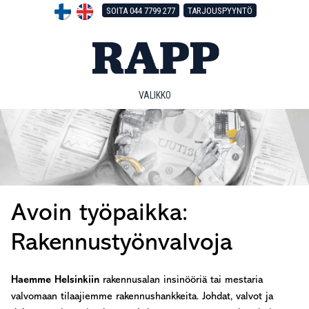
Hyppää
Hyppää
Hyppää
SOITA 044 7799 277
TARJOUSPYYNTÖ
pääsisältöön
ensisijaiseen
alatunnisteeseen
sivupalkkiin
VALIKKO
Avoin työpaikka:
Rakennustyönvalvoja
Haemme Helsinkiin
rakennusalan insinööriä tai mestaria
valvomaan tilaajiemme rakennushankkeita. Johdat, valvot ja