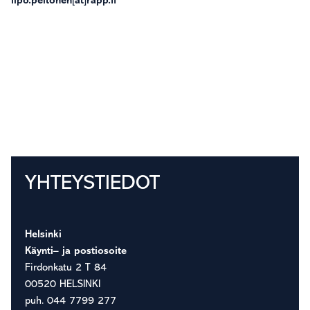
ilpo.peltonen[at]rapp.fi
Ensisijainen
YHTEYSTIEDOT
sivupalkki
Helsinki
Käynti– ja postiosoite
Firdonkatu 2 T 84
00520 HELSINKI
puh. 044 7799 277