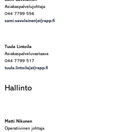
Asiakaspalvelujohtaja
044 7799 556
sami.savolainen[at]rapp.fi
Tuula Lintoila
Asiakaspalveluvastaava
044 7799 517
tuula.lintoila[at]rapp.fi
Hallinto
Matti Nikunen
Operatiivinen johtaja