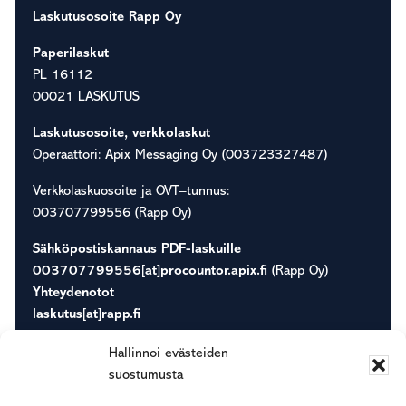
Laskutusosoite Rapp Oy
Paperilaskut
PL 16112
00021 LASKUTUS
Laskutusosoite, verkkolaskut
Operaattori: Apix Messaging Oy (003723327487)
Verkkolaskuosoite ja OVT–tunnus:
003707799556 (Rapp Oy)
Sähköpostiskannaus PDF-laskuille
003707799556[at]procountor.apix.fi
(Rapp Oy)
Yhteydenotot
laskutus[at]rapp.fi
info[at]rapp.fi
Hallinnoi evästeiden
suostumusta