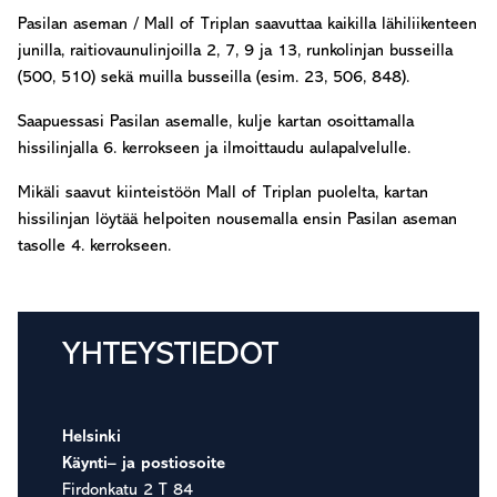
Pasilan aseman / Mall of Triplan saavuttaa kaikilla lähiliikenteen
junilla, raitiovaunulinjoilla 2, 7, 9 ja 13, runkolinjan busseilla
(500, 510) sekä muilla busseilla (esim. 23, 506, 848).
Saapuessasi Pasilan asemalle, kulje kartan osoittamalla
hissilinjalla 6. kerrokseen ja ilmoittaudu aulapalvelulle.
Mikäli saavut kiinteistöön Mall of Triplan puolelta, kartan
hissilinjan löytää helpoiten nousemalla ensin Pasilan aseman
tasolle 4. kerrokseen.
Ensisijainen
YHTEYSTIEDOT
sivupalkki
Helsinki
Käynti– ja postiosoite
Firdonkatu 2 T 84