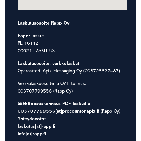
Laskutusosoite Rapp Oy
Paperilaskut
PL 16112
00021 LASKUTUS
Laskutusosoite, verkkolaskut
Operaattori: Apix Messaging Oy (003723327487)
Verkkolaskuosoite ja OVT–tunnus:
003707799556 (Rapp Oy)
Sähköpostiskannaus PDF-laskuille
003707799556[at]procountor.apix.fi
(Rapp Oy)
Yhteydenotot
laskutus[at]rapp.fi
info[at]rapp.fi