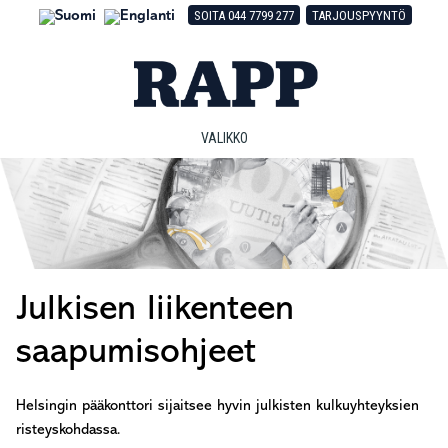
Hyppää
Hyppää
Hyppää
SOITA 044 7799 277
TARJOUSPYYNTÖ
pääsisältöön
ensisijaiseen
alatunnisteeseen
sivupalkkiin
VALIKKO
Julkisen liikenteen
saapumisohjeet
Helsingin pääkonttori sijaitsee hyvin julkisten kulkuyhteyksien
risteyskohdassa.