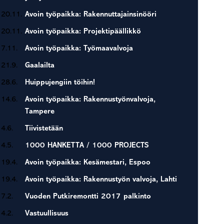
20.11.
Avoin työpaikka: Rakennuttajainsinööri
20.11.
Avoin työpaikka: Projektipäällikkö
7.11.
Avoin työpaikka: Työmaavalvoja
21.9.
Gaalailta
28.6.
Huippujengiin töihin!
14.6.
Avoin työpaikka: Rakennustyönvalvoja,
Tampere
4.6.
Tiivistetään
4.5.
1000 HANKETTA / 1000 PROJECTS
19.4.
Avoin työpaikka: Kesämestari, Espoo
19.4.
Avoin työpaikka: Rakennustyön valvoja, Lahti
7.2.
Vuoden Putkiremontti 2017 palkinto
4.2.
Vastuullisuus