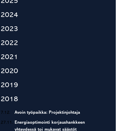
2025
2024
2023
2022
2021
2020
2019
2018
7.12.
Avoin työpaikka: Projektinjohtaja
27.11.
Energiaoptimointi korjaushankkeen
yhteydessä toi mukavat säästöt