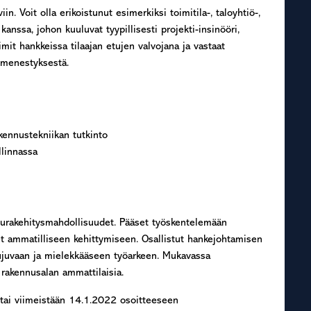
n. Voit olla erikoistunut esimerkiksi toimitila-, taloyhtiö-,
 kanssa, johon kuuluvat tyypillisesti projekti-insinööri,
mit hankkeissa tilaajan etujen valvojana ja vastaat
a menestyksestä.
kennustekniikan tutkinto
llinnassa
t urakehitysmahdollisuudet. Pääset työskentelemään
et ammatilliseen kehittymiseen. Osallistut hankejohtamisen
juvaan ja mielekkääseen työarkeen. Mukavassa
rakennusalan ammattilaisia.
tai viimeistään 14.1.2022 osoitteeseen