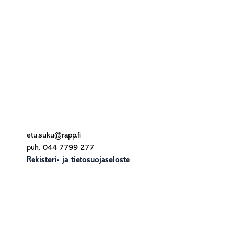
Footer
etu.suku@rapp.fi
puh. 044 7799 277
Rekisteri- ja tietosuojaseloste