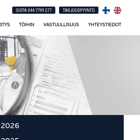
SOITA 044 7799 277
TARJOUSPYYNTÖ
ITYS
TÖIHIN
VASTUULLISUUS
YHTEYSTIEDOT
Ensisijainen
2026
sivupalkki