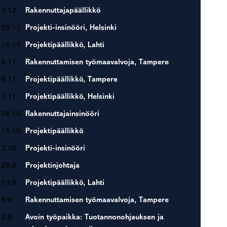
3.12.
Rakennuttajapäällikkö
29.11.
Projekti-insinööri, Helsinki
16.11.
Projektipäällikkö, Lahti
8.11.
Rakennuttamisen työmaavalvoja, Tampere
8.11.
Projektipäällikkö, Tampere
1.11.
Projektipäällikkö, Helsinki
26.10.
Rakennuttajainsinööri
15.10.
Projektipäällikkö
7.10.
Projekti-insinööri
29.9.
Projektinjohtaja
13.9.
Projektipäällikkö, Lahti
6.9.
Rakennuttamisen työmaavalvoja, Tampere
2.8.
Avoin työpaikka: Tuotannonohjauksen ja