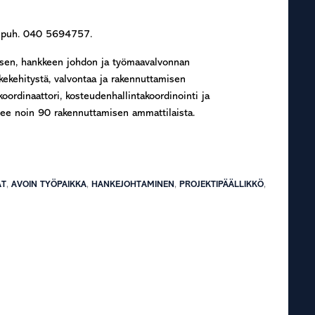
n puh. 040 5694757.
sen, hankkeen johdon ja työmaavalvonnan
kekehitystä, valvontaa ja rakennuttamisen
oordinaattori, kosteudenhallintakoordinointi ja
ee noin 90 rakennuttamisen ammattilaista.
AT
,
AVOIN TYÖPAIKKA
,
HANKEJOHTAMINEN
,
PROJEKTIPÄÄLLIKKÖ
,