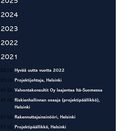
2025
2024
2023
2022
2021
22.12.
Hyvää uutta vuotta 2022
21.12.
Projektijohtaja, Helsinki
21.12.
Valvontakonsultit Oy laajentaa Itä-Suomessa
21.12.
Riskienhallinnan osaaja (projektipäällikkö),
Helsinki
21.12.
Rakennuttajainsinööri, Helsinki
21.12.
Projektipäällikkö, Helsinki