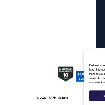
Parhaan koke
ja/tai käytt
mahdollisuude
sivustolla. S
ominaisuuksii
H
© 2026 ·
RAPP
·
Sollertis