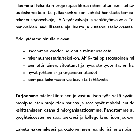
Haemme Helsinkiin
projektipäällikköä rakennuttamisen tehtävii
uudiskerrostalo- tai julkishankkeisiin. Johdat hankkeita tiimisi
rakennustyönvalvoja, LVIA-työnvalvoja ja sähkötyönvalvoja. Toi
hankkeiden laadullisesta, ajallisesta ja kustannustehokkaast
Edellytämme
sinulla olevan:
useamman vuoden kokemus rakennusalasta
rakennusmestarin/teknikon, AMK- tai opistotasoinen ra
ammattimainen, sitoutunut ja hyvä ote työ­tehtävien ha
hyvät johtamis- ja organisointitaidot
aiempaa kokemusta vastaavista tehtävistä
Tarjoamme
mielenkiintoisen ja vastuullisen työn sekä hyvä
monipuolisten projektien parissa ja saat hyvät mahdollisuud
kehittämiseen osana tiimiorganisaatiotamme. Panostamme su
työyhteisössämme saat tueksesi ja kollegoiksesi ison joukon 
Lähetä hakemuksesi
palkkatoiveineen mahdollisimman pian 