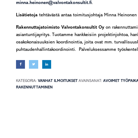
minna.heinonen@valvontakonsultit.fi
.
Lisätietoja
tehtävästä antaa toimitusjohtaja Minna Heinone
Rakennuttajatoimisto Valvontakonsultit Oy
on rakennuttami
asiantuntijayritys. Tuotamme hankkeisiin projektinjohtoa, han
osakokonaisuuksien koordinointia, joita ovat mm. turvallisuusk
puhtaudenhallintakoordinointi. Palveluksessamme työskentel
KATEGORIA:
VANHAT ILMOITUKSET
AVAINSANAT:
AVOIMET TYÖPAIK
RAKENNUTTAMINEN