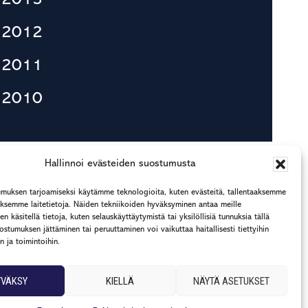
2013
2012
2011
2010
Hallinnoi evästeiden suostumusta
muksen tarjoamiseksi käytämme teknologioita, kuten evästeitä, tallentaaksemme
ääksemme laitetietoja. Näiden tekniikoiden hyväksyminen antaa meille
n käsitellä tietoja, kuten selauskäyttäytymistä tai yksilöllisiä tunnuksia tällä
uostumuksen jättäminen tai peruuttaminen voi vaikuttaa haitallisesti tiettyihin
n ja toimintoihin.
YVÄKSY
KIELLÄ
NÄYTÄ ASETUKSET