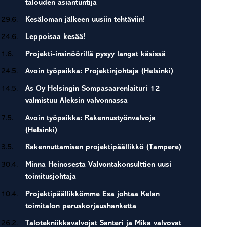
talouden asiantuntija
29.6.
Kesäloman jälkeen uusiin tehtäviin!
24.6.
Leppoisaa kesää!
1.6.
Projekti-insinöörillä pysyy langat käsissä
24.5.
Avoin työpaikka: Projektinjohtaja (Helsinki)
14.5.
As Oy Helsingin Sompasaarenlaituri 12
valmistuu Aleksin valvonnassa
7.5.
Avoin työpaikka: Rakennustyönvalvoja
(Helsinki)
3.5.
Rakennuttamisen projektipäällikkö (Tampere)
30.4.
Minna Heinosesta Valvontakonsulttien uusi
toimitusjohtaja
10.4.
Projektipäällikkömme Esa johtaa Kelan
toimitalon peruskorjaushanketta
26.2.
Talotekniikkavalvojat Santeri ja Mika valvovat