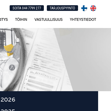
SOITA 044 7799 277
TARJOUSPYYNTÖ
ITYS
TÖIHIN
VASTUULLISUUS
YHTEYSTIEDOT
Ensisijainen
2026
sivupalkki