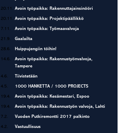
20.11.
Avoin työpaikka: Rakennuttajainsinööri
20.11.
Avoin työpaikka: Projektipäällikkö
7.11.
Avoin työpaikka: Työmaavalvoja
21.9.
Gaalailta
28.6.
Huippujengiin töihin!
14.6.
Avoin työpaikka: Rakennustyönvalvoja,
Tampere
4.6.
Tiivistetään
4.5.
1000 HANKETTA / 1000 PROJECTS
19.4.
Avoin työpaikka: Kesämestari, Espoo
19.4.
Avoin työpaikka: Rakennustyön valvoja, Lahti
7.2.
Vuoden Putkiremontti 2017 palkinto
4.2.
Vastuullisuus