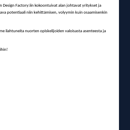
 Design Factory:iin kokoontuivat alan johtavat yritykset ja
va potentiaali niin kehittämisen, volyymin kuin osaamisenkin
me ilahtuneita nuorten opiskelijoiden valoisasta asenteesta ja
ihin!