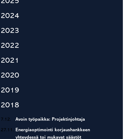
2025
2024
2023
2022
2021
2020
2019
2018
7.12.
Avoin työpaikka: Projektinjohtaja
27.11.
Energiaoptimointi korjaushankkeen
yhteydessä toi mukavat säästöt