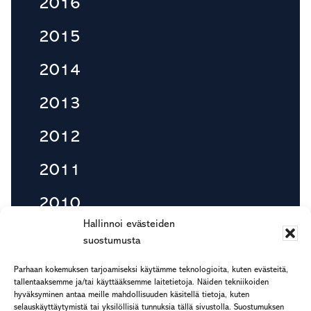
2016
2015
2014
2013
2012
2011
2010
Hallinnoi evästeiden
suostumusta
Footer
Parhaan kokemuksen tarjoamiseksi käytämme teknologioita, kuten evästeitä,
etu.suku@rapp.fi
tallentaaksemme ja/tai käyttääksemme laitetietoja. Näiden tekniikoiden
hyväksyminen antaa meille mahdollisuuden käsitellä tietoja, kuten
puh. 044 7799 277
selauskäyttäytymistä tai yksilöllisiä tunnuksia tällä sivustolla. Suostumuksen