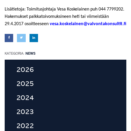
Lisätietoja: Toimitusjoh­taja Vesa Koskelainen puh 044 7799202.
Hakemukset palkkatoivomuksineen heti tai viimeistään
29.4.2017 osoitteeseen
vesa.koskelainen@valvontakonsultit.fi
KATEGORIA:
NEWS
Ensisijainen
2026
sivupalkki
2025
2024
2023
2022