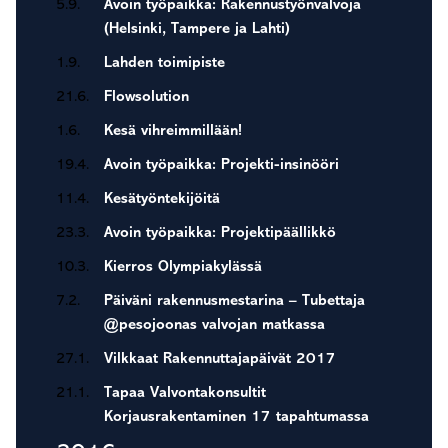
5.9.
Avoin työpaikka: Rakennustyönvalvoja
(Helsinki, Tampere ja Lahti)
1.9.
Lahden toimipiste
21.6.
Flowsolution
1.6.
Kesä vihreimmillään!
19.4.
Avoin työpaikka: Projekti-insinööri
11.4.
Kesätyöntekijöitä
23.3.
Avoin työpaikka: Projektipäällikkö
10.3.
Kierros Olympiakylässä
7.2.
Päiväni rakennusmestarina – Tubettaja
@pesojoonas valvojan matkassa
27.1.
Vilkkaat Rakennuttajapäivät 2017
21.1.
Tapaa Valvontakonsultit
Korjausrakentaminen 17 tapahtumassa