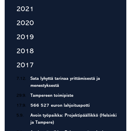
2021
2020
2019
2018
2017
7.12.
Sata lyhyttä tarinaa yrittämisestä ja
menestyksestä
29.9.
Tampereen toimipiste
17.9.
566 527 euron lahjoituspotti
5.9.
Avoin työpaikka: Projektipäällikkö (Helsinki
ja Tampere)