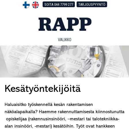
Hyppää
Hyppää
Hyppää
SOITA 044 7799 277
TARJOUSPYYNTÖ
pääsisältöön
ensisijaiseen
alatunnisteeseen
sivupalkkiin
VALIKKO
Kesätyöntekijöitä
Haluaisitko työskennellä kesän rakentamisen
näköalapaikalla? Haemme rakennuttamisesta kiinnostunutta
opiskelijaa (
rakennusinsinööri, –mestari tai talotekniikka-
alan insinööri, -mestari) kesätöihin. Työt ovat hankkeen