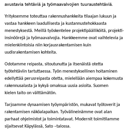
avustavia tehtäviä ja työmaavalvojien tuuraustehtäviä.
Yrityksemme toteuttaa rakennushankkeita tilaajan lukuun ja
vastaa hankkeen laadullisesta ja kustannustehokkaasta
menestyksestä. Meillä työskentelee projektipäälliköitä, projekti-
insinöörejä ja työmaavalvojia. Hankkeemme ovat vaihtelevia ja
mielenkiintoisia niin korjausrakentamisen kuin
uudisrakentamisen kohteita.
Odotamme reipasta, sitoutunutta ja itsenäistä otetta
työtehtäviin tartuttaessa. Työn menestyksellinen hoitaminen
edellyttää perusreipasta otetta, mielellään aiempaa kokemusta
rakennusalasta ja kykyä omaksua uusia asioita. Suomen
kielen taito on välttämätön.
Tarjoamme dynaamisen työympäristön, mukavat työtoverit ja
rakentamisen näköalapaikan. Työvälineinämme ovat alan
parhaat ohjelmistot ja toimintatavat. Modernit toimitilamme
sijaitsevat Käpylässä, Sato –talossa.