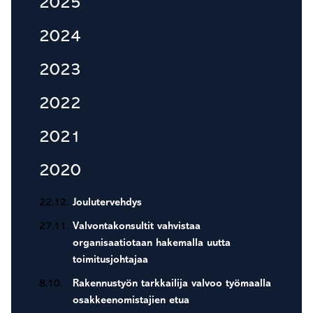
2025
2024
2023
2022
2021
2020
22.12.
Joulutervehdys
27.11.
Valvontakonsultit vahvistaa
organisaatiotaan hakemalla uutta
toimitusjohtajaa
8.10.
Rakennustyön tarkkailija valvoo työmaalla
osakkeenomistajien etua