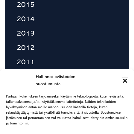
2015
2014
2013
2012
2011
2010
Hallinnoi evästeiden
suostumusta
Parhaan kokemuksen tarjoamiseksi käytämme teknologioita, kuten evästeitä,
tallentaaksemme ja/tai käyttääksemme laitetietoja. Näiden tekniikoiden
Footer
hyväksyminen antaa meille mahdollisuuden käsitellä tietoja, kuten
etu.suku@rapp.fi
selauskäyttäytymistä tai yksilöllisiä tunnuksia tällä sivustolla. Suostumuksen
puh. 044 7799 277
jättäminen tai peruuttaminen voi vaikuttaa haitallisesti tiettyihin ominaisuuksiin
ja toimintoihin.
Rekisteri- ja tietosuojaseloste