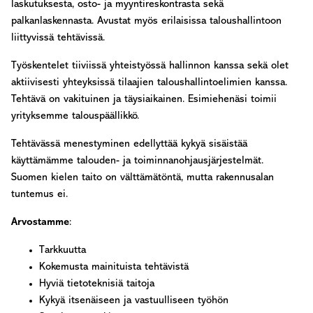
laskutuksesta, osto- ja myyntireskontrasta sekä
palkanlaskennasta. Avustat myös erilaisissa taloushallintoon
liittyvissä tehtävissä.
Työskentelet tiiviissä yhteistyössä hallinnon kanssa sekä olet
aktiivisesti yhteyksissä tilaajien taloushallintoelimien kanssa.
Tehtävä on vakituinen ja täysiaikainen. Esimiehenäsi toimii
yrityksemme talouspäällikkö.
Tehtävässä menestyminen edellyttää kykyä sisäistää
käyttämämme talouden- ja toiminnanohjausjärjestelmät.
Suomen kielen taito on välttämätöntä, mutta rakennusalan
tuntemus ei.
Arvostamme
:
Tarkkuutta
Kokemusta mainituista tehtävistä
Hyviä tietoteknisiä taitoja
Kykyä itsenäiseen ja vastuulliseen työhön