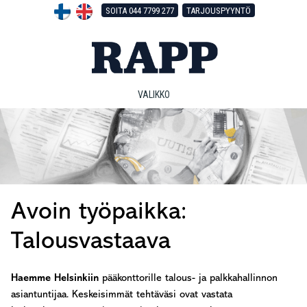
Hyppää
Hyppää
Hyppää
SOITA 044 7799 277
TARJOUSPYYNTÖ
pääsisältöön
ensisijaiseen
alatunnisteeseen
sivupalkkiin
VALIKKO
Avoin työpaikka:
Talousvastaava
Haemme Helsinkiin
pääkonttorille talous- ja palkkahallinnon
asiantuntijaa. Keskeisimmät tehtäväsi ovat vastata