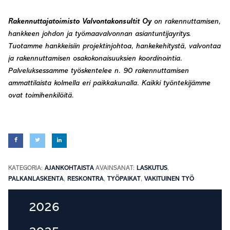
Rakennuttajatoimisto Valvontakonsultit Oy
on rakennuttamisen,
hankkeen johdon ja työmaavalvonnan asiantuntijayritys.
Tuotamme hankkeisiin projektinjohtoa, hankekehitystä, valvontaa
ja rakennuttamisen osakokonaisuuksien koordinointia.
Palveluksessamme työskentelee n. 90 rakennuttamisen
ammattilaista kolmella eri paikkakunalla. Kaikki työntekijämme
ovat toimihenkilöitä.
KATEGORIA:
AJANKOHTAISTA
AVAINSANAT:
LASKUTUS
,
PALKANLASKENTA
,
RESKONTRA
,
TYÖPAIKAT
,
VAKITUINEN TYÖ
Ensisijainen
2026
sivupalkki