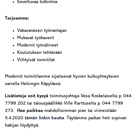
Soveltuvaa tutkintoa
Tarjoamme:
Vakavaraisen työnantajan
Mukavat työkaverit
Modernit työvälineet
Koulutuksen tehtävään
Viihtyisät toimitilat
Modernit toimitilamme sijaitsevat hyvien kulkuyhteyksien
varrella Helsingin Käpylässä.
Lisätietoja voit kysyä
toimitusjohtaja Vesa Koskelaiselta p. 044
7799 202 tai talouspäällikkö Ville Karttuselta p. 044 7799
273.
Hae paikkaa
mahdollisimman pian tai viimeistään
5.4.2020
tämän linkin kautta
. Täytämme paikan heti sopivan
hakijan löydyttyä.