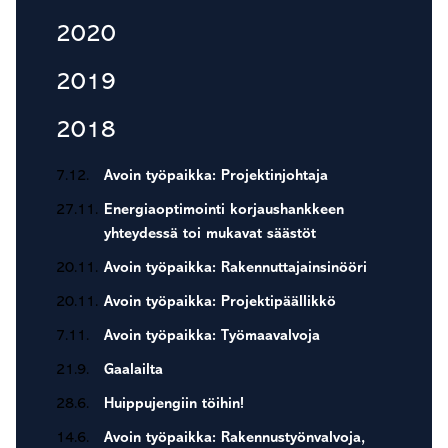
2020
2019
2018
7.12.
Avoin työpaikka: Projektinjohtaja
27.11.
Energiaoptimointi korjaushankkeen
yhteydessä toi mukavat säästöt
20.11.
Avoin työpaikka: Rakennuttajainsinööri
20.11.
Avoin työpaikka: Projektipäällikkö
7.11.
Avoin työpaikka: Työmaavalvoja
21.9.
Gaalailta
28.6.
Huippujengiin töihin!
14.6.
Avoin työpaikka: Rakennustyönvalvoja,