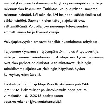
menestyksellinen hoitaminen edellyttää perusreipasta otetta ja
rakennusalan kokemusta. Tutkintosi voi olla rakennusmestari,
rakennusinsinööri, LVI-teknikko, LVI-insinööri, sähköteknikko tai
sähköinsinööri. Suomen kielen taito ja ajokortti ovat
välttämättömiä. Voit olla joko nuorempi tulevaisuuden
ammattilainen tai jo kokenut osaaja.
Valvojapätevyyden omaavat henkilöt huomioimme erityisesti.
Tarjoamme dynaamisen työympäristön, mukavat työtoverit ja
mitä parhaimman rakentamisen näköalapaikan. Työvälineinämme
ovat alan parhaat ohjelmistot ja toimintatavat. Helsingin
toimitilamme sijaitsevat Helsingin Käpylässä hyvien
kulkuyhteyksien äärellä.
Lisätietoja: Toimitusjoh­taja Vesa Koskelainen puh 044
7799202. Hakemukset palkkatoivomuksineen heti tai
viimeistään 16.12.2018 osoitteeseen
vesa.koskelainen@valvontakonsultit.fi