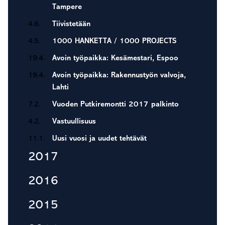
Tampere
4.6.
Tiivistetään
4.5.
1000 HANKETTA / 1000 PROJECTS
19.4.
Avoin työpaikka: Kesämestari, Espoo
19.4.
Avoin työpaikka: Rakennustyön valvoja,
Lahti
7.2.
Vuoden Putkiremontti 2017 palkinto
4.2.
Vastuullisuus
11.1.
Uusi vuosi ja uudet tehtävät
2017
2016
2015