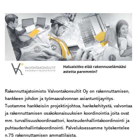
Rakennuttajatoimisto Valvontakonsultit Oy on rakennuttamisen,
hankkeen johdon ja työmaavalvonnan asiantuntijayritys.
Tuotamme hankkeisiin projektinjohtoa, hankekehitystä, valvontaa
ja rakennuttamisen osakokonaisuuksien koordinointia joita ovat
mm. turvallisuuskoordinaattori, kosteudenhallintakoordinointi ja
puhtaudenhallintakoordinointi. Palveluksessamme työskentelee
n.75 rakennuttamisen ammattilaista.