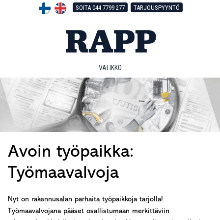
Hyppää
Hyppää
Hyppää
SOITA 044 7799 277
TARJOUSPYYNTÖ
pääsisältöön
ensisijaiseen
alatunnisteeseen
sivupalkkiin
VALIKKO
Avoin työpaikka:
Työmaavalvoja
Nyt on rakennusalan parhaita työpaikkoja tarjolla!
Työmaavalvojana pääset osallistumaan merkittäviin