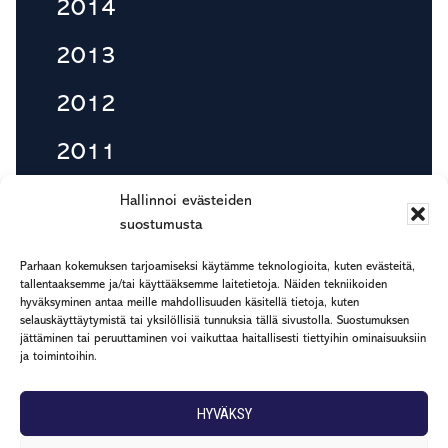
2014
2013
2012
2011
2010
Hallinnoi evästeiden
suostumusta
Parhaan kokemuksen tarjoamiseksi käytämme teknologioita, kuten evästeitä,
tallentaaksemme ja/tai käyttääksemme laitetietoja. Näiden tekniikoiden
Footer
hyväksyminen antaa meille mahdollisuuden käsitellä tietoja, kuten
etu.suku@rapp.fi
selauskäyttäytymistä tai yksilöllisiä tunnuksia tällä sivustolla. Suostumuksen
puh. 044 7799 277
jättäminen tai peruuttaminen voi vaikuttaa haitallisesti tiettyihin ominaisuuksiin
ja toimintoihin.
Rekisteri- ja tietosuojaseloste
HYVÄKSY