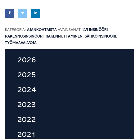
KATEGORIA:
AJANKOHTAISTA
AVAINSANAT:
LVI INSINÖÖRI
,
RAKENNUSINSINÖÖRI
,
RAKENNUTTAMINEN
,
SÄHKÖINSINÖÖRI
,
TYÖMAAVALVOJA
Ensisijainen
2026
sivupalkki
2025
2024
2023
2022
2021