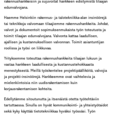
rakennushankkeisiin ja sujuvoitat hankkeen edistymistä tilaajan
edunvalvojana.
Haemme Helsinkiin rakennus- ja talotekniikka-alan insinöörejä
tai teknikkoja valvomaan tilaajiemme rakennushankkeita. Johdat,
valvot ja dokumentoit sopimuksenmukaista työn toteutusta ja
toimit tilaajan edunvalvojana. Valvonta kattaa laadullisen,
ajallisen ja kustannuksellisen valvonnan. Toimit asiantuntijan
roolissa ja työsi on liikkuvaa.
Yrityksemme toteuttaa rakennushankkeita tilaajan lukuun ja
vastaa hankkeen laadullisesta ja kustannustehokkaasta
menestyksestä. Meillä työskentelee projektipäälliköitä, valvojia
ja projekti-insinöörejä. Hankkeemme ovat vaihtelevia ja
mielenkiintoisia niin uudisrakentamisen kuin
korjausrakentamisen kohteita.
Edellytämme sitoutunutta ja itsenäistä otetta työtehtäviin
tartuttaessa. Sinulla on hyvät kommunikointi- ja yhteistyötaidot
sekä kyky käyttää tietotekniikkaa hyväksi työssäsi. Työn