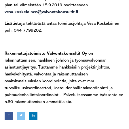
pian tai viimeistään 15.9.2019 osoitteeseen
vesa.koskelainen@valvontakonsultit.fi
.
Lisätietoja
tehtävästä antaa toimitusjoh­taja Vesa Koskelainen
puh. 044 7799202.
Rakennuttajatoimisto Valvontakonsultit Oy
on
rakennuttamisen, hankkeen johdon ja työmaavalvonnan
asiantuntijayritys. Tuotamme hankkeisiin projektinjohtoa,
hankekehitystä, valvontaa ja rakennuttamisen
osakokonaisuuksien koordinointia, joita ovat mm.
turvallisuuskoordinaattori, kosteudenhallintakoordinointi ja
puhtaudenhallintakoordinointi. Palveluksessamme työskentelee
n.80 rakennuttamisen ammattilaista.