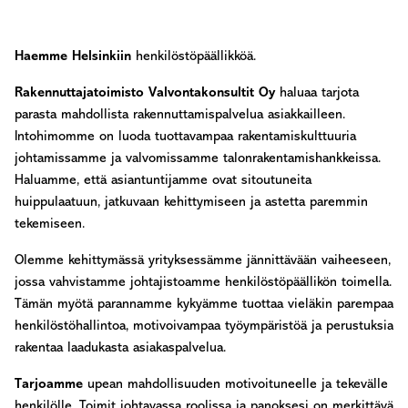
Haemme Helsinkiin
henkilöstöpäällikköä.
Rakennuttajatoimisto Valvontakonsultit Oy
haluaa tarjota
parasta mahdollista rakennuttamispalvelua asiakkailleen.
Intohimomme on luoda tuottavampaa rakentamiskulttuuria
johtamissamme ja valvomissamme talonrakentamishankkeissa.
Haluamme, että asiantuntijamme ovat sitoutuneita
huippulaatuun, jatkuvaan kehittymiseen ja astetta paremmin
tekemiseen.
Olemme kehittymässä yrityksessämme jännittävään vaiheeseen,
jossa vahvistamme johtajistoamme henkilöstöpäällikön toimella.
Tämän myötä parannamme kykyämme tuottaa vieläkin parempaa
henkilöstöhallintoa, motivoivampaa työympäristöä ja perustuksia
rakentaa laadukasta asiakaspalvelua.
Tarjoamme
upean mahdollisuuden motivoituneelle ja tekevälle
henkilölle. Toimit johtavassa roolissa ja panoksesi on merkittävä