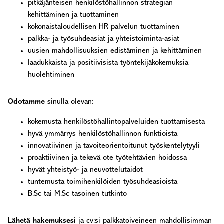
pitkäjänteisen henkilöstöhallinnon strategian
kehittäminen ja tuottaminen
kokonaistaloudellisen HR palvelun tuottaminen
palkka- ja työsuhdeasiat ja yhteistoiminta-asiat
uusien mahdollisuuksien edistäminen ja kehittäminen
laadukkaista ja positiivisista työntekijäkokemuksia
huolehtiminen
Odotamme
sinulla olevan:
kokemusta henkilöstöhallintopalveluiden tuottamisesta
hyvä ymmärrys henkilöstöhallinnon funktioista
innovatiivinen ja tavoiteorientoitunut työskentelytyyli
proaktiivinen ja tekevä ote työtehtävien hoidossa
hyvät yhteistyö- ja neuvottelutaidot
tuntemusta toimihenkilöiden työsuhdeasioista
B.Sc tai M.Sc tasoinen tutkinto
Lähetä hakemuksesi
ja cv:si palkkatoiveineen mahdollisimman