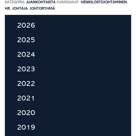
KATEGORIA:
AJANKOHTAISTA
AVAINSANAT:
HENKILÖSTÖJOHTAMINEN
,
HR
,
JOHTAJA
,
JOHTORYHMÄ
Ensisijainen
2026
sivupalkki
2025
2024
2023
2022
2021
2020
2019