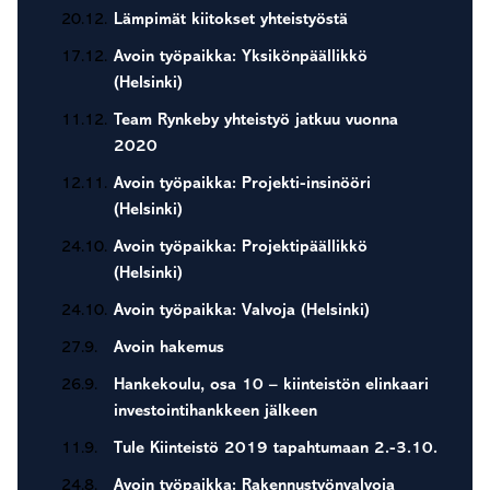
20.12.
Lämpimät kiitokset yhteistyöstä
17.12.
Avoin työpaikka: Yksikönpäällikkö
(Helsinki)
11.12.
Team Rynkeby yhteistyö jatkuu vuonna
2020
12.11.
Avoin työpaikka: Projekti-insinööri
(Helsinki)
24.10.
Avoin työpaikka: Projektipäällikkö
(Helsinki)
24.10.
Avoin työpaikka: Valvoja (Helsinki)
27.9.
Avoin hakemus
26.9.
Hankekoulu, osa 10 – kiinteistön elinkaari
investointihankkeen jälkeen
11.9.
Tule Kiinteistö 2019 tapahtumaan 2.-3.10.
24.8.
Avoin työpaikka: Rakennustyönvalvoja