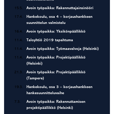
15.5.
Avoin työpaikka: Rakennuttajainsinööri
17.4.
Hankekoulu, osa 4 – korjaushankkeen
suunnittelun valmistelu
16.4.
Avoin työpaikka: Yksikönpäällikkö
11.4.
Taloyhtiö 2019 tapahtuma
11.4.
Avoin työpaikka: Työmaavalvoja (Helsinki)
11.4.
Avoin työpaikka: Projektipäällikkö
(Helsinki)
21.3.
Avoin työpaikka: Projektipäällikkö
(Tampere)
19.3.
Hankekoulu, osa 3 – korjaushankkeen
hankesuunnitteluvaihe
7.3.
Avoin työpaikka: Rakennuttamisen
projektipäällikkö (Helsinki)