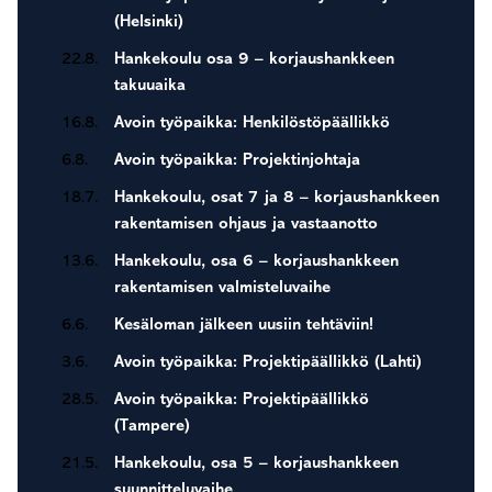
(Helsinki)
22.8.
Hankekoulu osa 9 – korjaushankkeen
takuuaika
16.8.
Avoin työpaikka: Henkilöstöpäällikkö
6.8.
Avoin työpaikka: Projektinjohtaja
18.7.
Hankekoulu, osat 7 ja 8 – korjaushankkeen
rakentamisen ohjaus ja vastaanotto
13.6.
Hankekoulu, osa 6 – korjaushankkeen
rakentamisen valmisteluvaihe
6.6.
Kesäloman jälkeen uusiin tehtäviin!
3.6.
Avoin työpaikka: Projektipäällikkö (Lahti)
28.5.
Avoin työpaikka: Projektipäällikkö
(Tampere)
21.5.
Hankekoulu, osa 5 – korjaushankkeen
suunnitteluvaihe