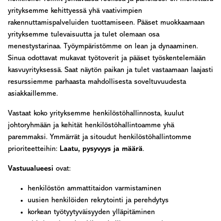
yrityksemme kehittyessä yhä vaativimpien
rakennuttamispalveluiden tuottamiseen. Pääset muokkaamaan
yrityksemme tulevaisuutta ja tulet olemaan osa
menestystarinaa. Työympäristömme on lean ja dynaaminen.
Sinua odottavat mukavat työtoverit ja pääset työskentelemään
kasvuyrityksessä. Saat näytön paikan ja tulet vastaamaan laajasti
resurssiemme parhaasta mahdollisesta soveltuvuudesta
asiakkaillemme.
Vastaat koko yrityksemme henkilöstöhallinnosta, kuulut
johtoryhmään ja kehität henkilöstöhallintoamme yhä
paremmaksi. Ymmärrät ja sitoudut henkilöstöhallintomme
prioriteetteihin:
Laatu, pysyvyys ja määrä
.
Vastuualueesi
ovat:
henkilöstön ammattitaidon varmistaminen
uusien henkilöiden rekrytointi ja perehdytys
korkean työtyytyväisyyden ylläpitäminen