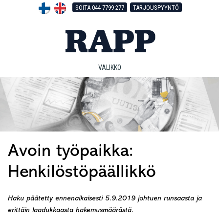
Hyppää
Hyppää
Hyppää
SOITA 044 7799 277
TARJOUSPYYNTÖ
pääsisältöön
ensisijaiseen
alatunnisteeseen
sivupalkkiin
VALIKKO
Avoin työpaikka:
Henkilöstöpäällikkö
Haku päätetty ennenaikaisesti 5.9.2019 johtuen runsaasta ja
erittäin laadukkaasta hakemusmäärästä.