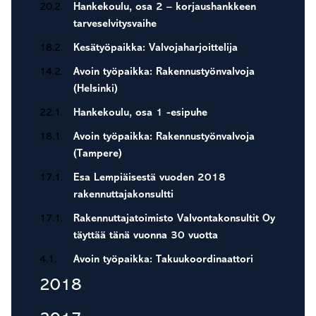
20.2.
Hankekoulu, osa 2 – korjaushankkeen
tarveselvitysvaihe
18.2.
Kesätyöpaikka: Valvojaharjoittelija
14.2.
Avoin työpaikka: Rakennustyönvalvoja
(Helsinki)
22.1.
Hankekoulu, osa 1 -esipuhe
18.1.
Avoin työpaikka: Rakennustyönvalvoja
(Tampere)
17.1.
Esa Lempiäisestä vuoden 2018
rakennuttajakonsultti
17.1.
Rakennuttajatoimisto Valvontakonsultit Oy
täyttää tänä vuonna 30 vuotta
4.1.
Avoin työpaikka: Takuukoordinaattori
2018