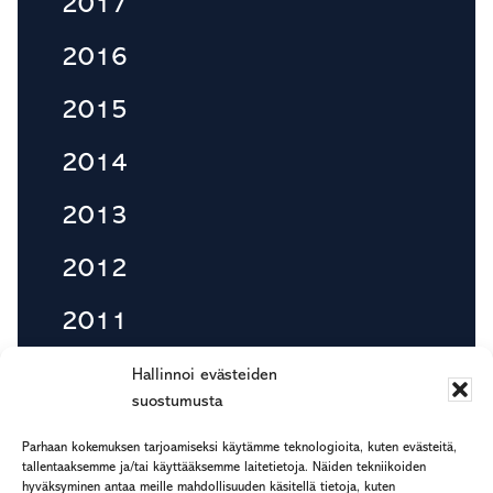
2017
2016
2015
2014
2013
2012
2011
2010
Hallinnoi evästeiden
suostumusta
Parhaan kokemuksen tarjoamiseksi käytämme teknologioita, kuten evästeitä,
tallentaaksemme ja/tai käyttääksemme laitetietoja. Näiden tekniikoiden
Footer
hyväksyminen antaa meille mahdollisuuden käsitellä tietoja, kuten