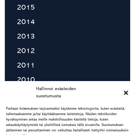
2015
2014
2013
2012
2011
2010
Hallinnoi evästeiden
suostumusta
Footer
Parhaan kokemuksen tarjoamiseksi käytämme teknologioita, kuten evästeitä,
etu.suku@rapp.fi
tallentaaksemme ja/tai käyttääksemme laitetietoja. Näiden tekniikoiden
hyväksyminen antaa meille mahdollisuuden käsitellä tietoja, kuten
puh. 044 7799 277
selauskäyttäytymistä tai yksilöllisiä tunnuksia tällä sivustolla. Suostumuksen
Rekisteri- ja tietosuojaseloste
jättäminen tai peruuttaminen voi vaikuttaa haitallisesti tiettyihin ominaisuuksiin