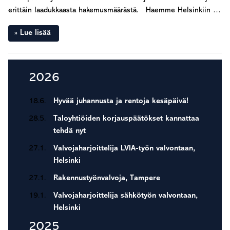
erittäin laadukkaasta hakemusmäärästä. Haemme Helsinkiin …
Lue lisää
Ensisijainen
2026
sivupalkki
18.6.
Hyvää juhannusta ja rentoja kesäpäivä!
28.5.
Taloyhtiöiden korjauspäätökset kannattaa
tehdä nyt
27.1.
Valvojaharjoittelija LVIA-työn valvontaan,
Helsinki
27.1.
Rakennustyönvalvoja, Tampere
19.1.
Valvojaharjoittelija sähkötyön valvontaan,
Helsinki
2025