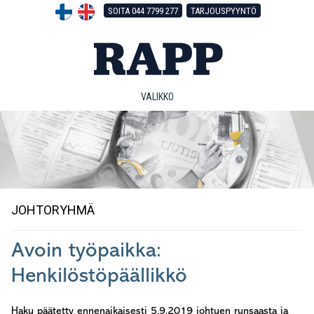
Hyppää
Hyppää
Hyppää
SOITA 044 7799 277
TARJOUSPYYNTÖ
pääsisältöön
ensisijaiseen
alatunnisteeseen
sivupalkkiin
VALIKKO
JOHTORYHMÄ
Avoin työpaikka:
Henkilöstöpäällikkö
Haku päätetty ennenaikaisesti 5.9.2019 johtuen runsaasta ja