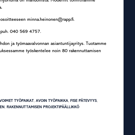
hybridinä on mahdollista. Modernit toimitilamme
a.
 osoitteeseen minna.heinonen@rapp.fi.
n puh. 040 569 4757.
hdon ja työmaavalvonnan asiantuntijayritys. Tuotamme
lveluksessamme työskentelee noin 80 rakennuttamisen
VOIMET TYÖPAIKAT
,
AVOIN TYÖPAIKKA
,
FISE PÄTEVYYS
,
EN
,
RAKENNUTTAMISEN PROJEKTIPÄÄLLIKKÖ