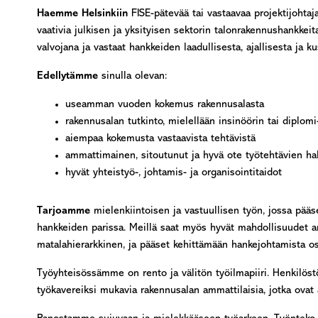
Haemme Helsinkiin
FISE-pätevää tai vastaavaa projektijohtaja
vaativia julkisen ja yksityisen sektorin talonrakennushankkeit
valvojana ja vastaat hankkeiden laadullisesta, ajallisesta ja
Edellytämme
sinulla olevan:
useamman vuoden kokemus rakennusalasta
rakennusalan tutkinto, mielellään insinöörin tai diplomi
aiempaa kokemusta vastaavista tehtävistä
ammattimainen, sitoutunut ja hyvä ote työ­tehtävien ha
hyvät yhteistyö-, johtamis- ja organisointitaidot
Tarjoamme
mielenkiintoisen ja vastuullisen työn, jossa pää
hankkeiden parissa. Meillä saat myös hyvät mahdollisuudet 
matalahierarkkinen, ja pääset kehittämään hankejohtamista o
Työyhteisössämme on rento ja välitön työilmapiiri. Henkilöstö
työkavereiksi mukavia rakennusalan ammattilaisia, jotka ovat 