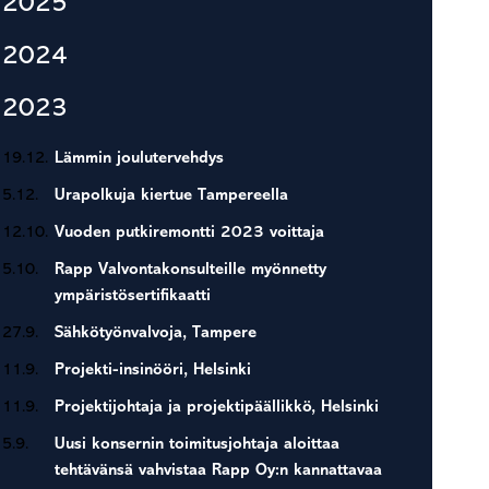
2025
2024
2023
19.12.
Lämmin joulutervehdys
5.12.
Urapolkuja kiertue Tampereella
12.10.
Vuoden putkiremontti 2023 voittaja
5.10.
Rapp Valvontakonsulteille myönnetty
ympäristösertifikaatti
27.9.
Sähkötyönvalvoja, Tampere
11.9.
Projekti-insinööri, Helsinki
11.9.
Projektijohtaja ja projektipäällikkö, Helsinki
5.9.
Uusi konsernin toimitusjohtaja aloittaa
tehtävänsä vahvistaa Rapp Oy:n kannattavaa