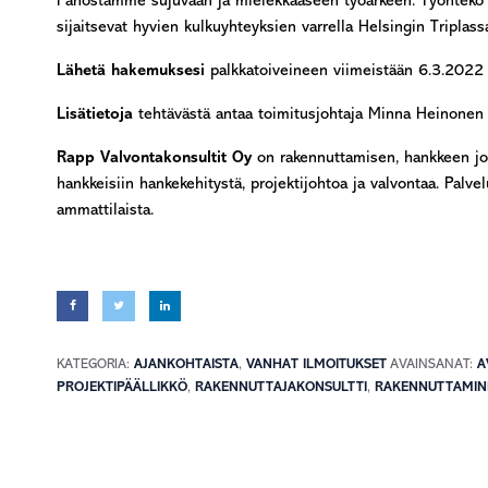
Panostamme sujuvaan ja mielekkääseen työarkeen. Työnteko 
sijaitsevat hyvien kulkuyhteyksien varrella Helsingin Triplass
Lähetä hakemuksesi
palkkatoiveineen viimeistään 6.3.2022
Lisätietoja
tehtävästä antaa toimitusjohtaja Minna Heinone
Rapp Valvontakonsultit Oy
on rakennuttamisen, hankkeen jo
hankkeisiin hankekehitystä, projektijohtoa ja valvontaa. Pa
ammattilaista.
KATEGORIA:
AJANKOHTAISTA
,
VANHAT ILMOITUKSET
AVAINSANAT:
A
PROJEKTIPÄÄLLIKKÖ
,
RAKENNUTTAJAKONSULTTI
,
RAKENNUTTAMIN