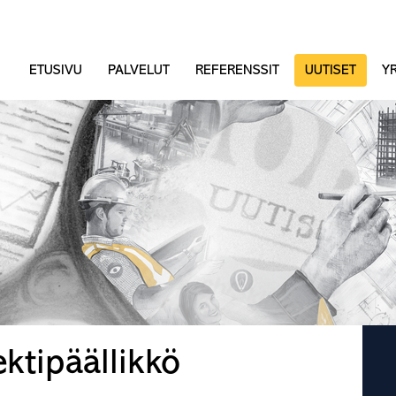
ETUSIVU
PALVELUT
REFERENSSIT
UUTISET
YR
ektipäällikkö