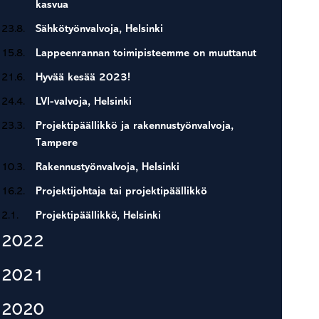
kasvua
23.8.
Sähkötyönvalvoja, Helsinki
15.8.
Lappeenrannan toimipisteemme on muuttanut
21.6.
Hyvää kesää 2023!
24.4.
LVI-valvoja, Helsinki
23.3.
Projektipäällikkö ja rakennustyönvalvoja,
Tampere
10.3.
Rakennustyönvalvoja, Helsinki
16.2.
Projektijohtaja tai projektipäällikkö
2.1.
Projektipäällikkö, Helsinki
2022
2021
2020