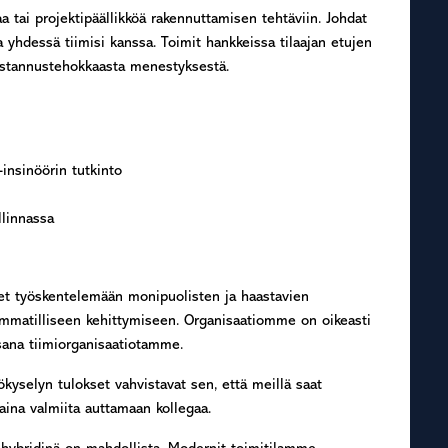
a tai projektipäällikköä rakennuttamisen tehtäviin. Johdat
a yhdessä tiimisi kanssa. Toimit hankkeissa tilaajan etujen
 kustannustehokkaasta menestyksestä.
-insinöörin tutkinto
llinnassa
set työskentelemään monipuolisten ja haastavien
ammatilliseen kehittymiseen. Organisaatiomme on oikeasti
sana tiimiorganisaatiotamme.
kyselyn tulokset vahvistavat sen, että meillä saat
aina valmiita auttamaan kollegaa.