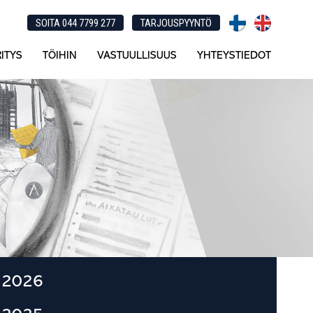
SOITA 044 7799 277
TARJOUSPYYNTÖ
ITYS
TÖIHIN
VASTUULLISUUS
YHTEYSTIEDOT
Ensisijainen
2026
sivupalkki