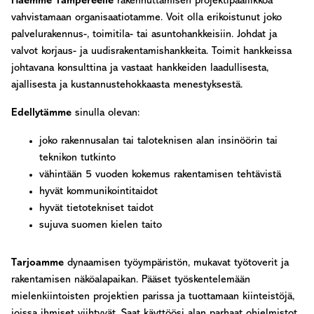
Haemme Tampereelle
rakennuttamisen projektipäällikköä
vahvistamaan organisaatiotamme. Voit olla erikoistunut joko
palvelurakennus-, toimitila- tai asuntohankkeisiin. Johdat ja
valvot korjaus- ja uudisrakentamishankkeita. Toimit hankkeissa
johtavana konsulttina ja vastaat hankkeiden laadullisesta,
ajallisesta ja kustannustehokkaasta menestyksestä.
Edellytämme
sinulla olevan:
joko rakennusalan tai taloteknisen alan insinöörin tai
teknikon tutkinto
vähintään 5 vuoden kokemus rakentamisen tehtävistä
hyvät kommunikointitaidot
hyvät tietotekniset taidot
­­­sujuva suomen kielen taito
Tarjoamme
dynaamisen työympäristön, mukavat työtoverit ja
rakentamisen näköalapaikan. Pääset työskentelemään
mielenkiintoisten projektien parissa ja tuottamaan kiinteistöjä,
joissa ihmiset viihtyvät. Saat käyttöösi alan parhaat ohjelmistot