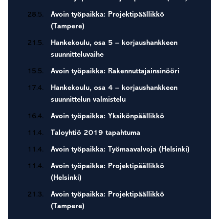
28.5.
Avoin työpaikka: Projektipäällikkö
(Tampere)
21.5.
Hankekoulu, osa 5 – korjaushankkeen
suunnitteluvaihe
15.5.
Avoin työpaikka: Rakennuttajainsinööri
17.4.
Hankekoulu, osa 4 – korjaushankkeen
suunnittelun valmistelu
16.4.
Avoin työpaikka: Yksikönpäällikkö
11.4.
Taloyhtiö 2019 tapahtuma
11.4.
Avoin työpaikka: Työmaavalvoja (Helsinki)
11.4.
Avoin työpaikka: Projektipäällikkö
(Helsinki)
21.3.
Avoin työpaikka: Projektipäällikkö
(Tampere)