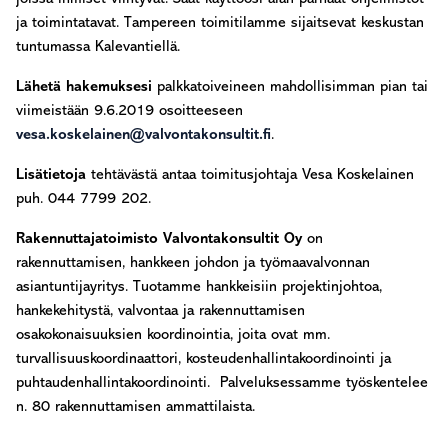
ja toimintatavat. Tampereen toimitilamme sijaitsevat keskustan
tuntumassa Kalevantiellä.
Lähetä hakemuksesi
palkkatoiveineen mahdollisimman pian tai
viimeistään 9.6.2019 osoitteeseen
vesa.koskelainen@valvontakonsultit.fi
.
Lisätietoja
tehtävästä antaa toimitusjoh­taja Vesa Koskelainen
puh. 044 7799 202.
Rakennuttajatoimisto Valvontakonsultit Oy
on
rakennuttamisen, hankkeen johdon ja työmaavalvonnan
asiantuntijayritys. Tuotamme hankkeisiin projektinjohtoa,
hankekehitystä, valvontaa ja rakennuttamisen
osakokonaisuuksien koordinointia, joita ovat mm.
turvallisuuskoordinaattori, kosteudenhallintakoordinointi ja
puhtaudenhallintakoordinointi. Palveluksessamme työskentelee
n. 80 rakennuttamisen ammattilaista.