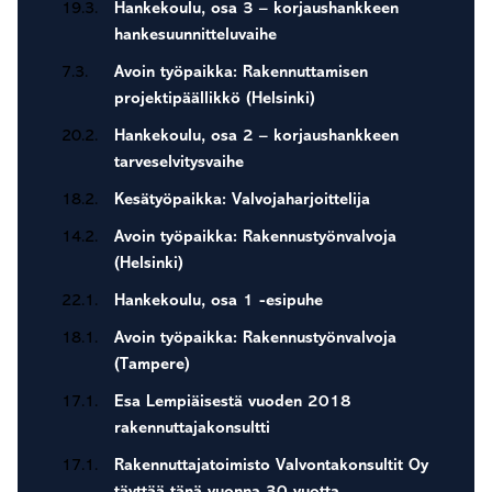
19.3.
Hankekoulu, osa 3 – korjaushankkeen
hankesuunnitteluvaihe
7.3.
Avoin työpaikka: Rakennuttamisen
projektipäällikkö (Helsinki)
20.2.
Hankekoulu, osa 2 – korjaushankkeen
tarveselvitysvaihe
18.2.
Kesätyöpaikka: Valvojaharjoittelija
14.2.
Avoin työpaikka: Rakennustyönvalvoja
(Helsinki)
22.1.
Hankekoulu, osa 1 -esipuhe
18.1.
Avoin työpaikka: Rakennustyönvalvoja
(Tampere)
17.1.
Esa Lempiäisestä vuoden 2018
rakennuttajakonsultti
17.1.
Rakennuttajatoimisto Valvontakonsultit Oy