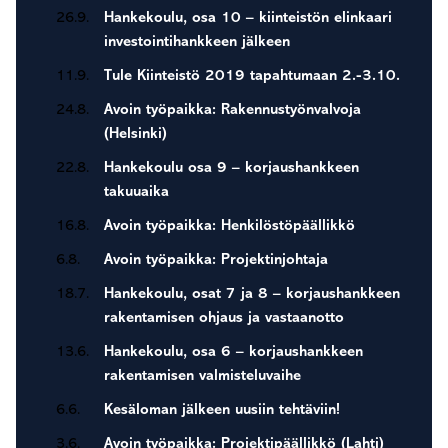
26.9.
Hankekoulu, osa 10 – kiinteistön elinkaari
investointihankkeen jälkeen
11.9.
Tule Kiinteistö 2019 tapahtumaan 2.-3.10.
24.8.
Avoin työpaikka: Rakennustyönvalvoja
(Helsinki)
22.8.
Hankekoulu osa 9 – korjaushankkeen
takuuaika
16.8.
Avoin työpaikka: Henkilöstöpäällikkö
6.8.
Avoin työpaikka: Projektinjohtaja
18.7.
Hankekoulu, osat 7 ja 8 – korjaushankkeen
rakentamisen ohjaus ja vastaanotto
13.6.
Hankekoulu, osa 6 – korjaushankkeen
rakentamisen valmisteluvaihe
6.6.
Kesäloman jälkeen uusiin tehtäviin!
3.6.
Avoin työpaikka: Projektipäällikkö (Lahti)