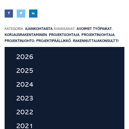
KATEGORIA:
AJANKOHTAISTA
AVAINSANAT:
AVOIMET TYÖPAIKAT
,
KORJAUSRAKENTAMINEN
,
PROJEKTIJOHTAJA
,
PROJEKTINJOHTAJA
,
PROJEKTINJOHTO
,
PROJEKTIPÄÄLLIKKÖ
,
RAKENNUTTAJAKONSULTTI
Ensisijainen
2026
sivupalkki
2025
2024
2023
2022
2021