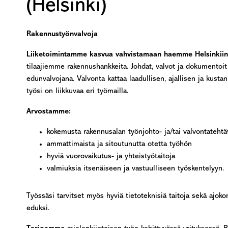
(Helsinki)
Rakennustyönvalvoja
Liiketoimintamme kasvua vahvistamaan haemme Helsinkiin
tilaajiemme rakennushankkeita. Johdat, valvot ja dokumentoit
edunvalvojana. Valvonta kattaa laadullisen, ajallisen ja kusta
työsi on liikkuvaa eri työmailla.
Arvostamme:
kokemusta rakennusalan työnjohto- ja/tai valvontatehtä
ammattimaista ja sitoutunutta otetta työhön
hyviä vuorovaikutus- ja yhteistyötaitoja
valmiuksia itsenäiseen ja vastuulliseen työskentelyyn.
Työssäsi tarvitset myös hyviä tietoteknisiä taitoja sekä ajok
eduksi.