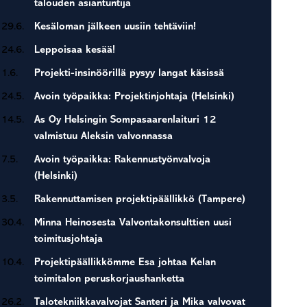
talouden asiantuntija
29.6.
Kesäloman jälkeen uusiin tehtäviin!
24.6.
Leppoisaa kesää!
1.6.
Projekti-insinöörillä pysyy langat käsissä
24.5.
Avoin työpaikka: Projektinjohtaja (Helsinki)
14.5.
As Oy Helsingin Sompasaarenlaituri 12
valmistuu Aleksin valvonnassa
7.5.
Avoin työpaikka: Rakennustyönvalvoja
(Helsinki)
3.5.
Rakennuttamisen projektipäällikkö (Tampere)
30.4.
Minna Heinosesta Valvontakonsulttien uusi
toimitusjohtaja
10.4.
Projektipäällikkömme Esa johtaa Kelan
toimitalon peruskorjaushanketta
26.2.
Talotekniikkavalvojat Santeri ja Mika valvovat