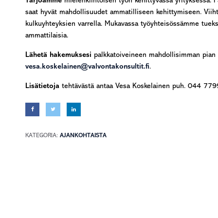
Tarjoamme
mielenkiintoisen työn kehittyvässä yrityksessä. 
saat hyvät mahdollisuudet ammatilliseen kehittymiseen. Viiht
kulkuyhteyksien varrella. Mukavassa työyhteisössämme tuekse
ammattilaisia.
Lähetä hakemuksesi
palkkatoiveineen mahdollisimman pian 
vesa.koskelainen@valvontakonsultit.fi
.
Lisätietoja
tehtävästä antaa Vesa Koskelainen puh. 044 77
KATEGORIA:
AJANKOHTAISTA