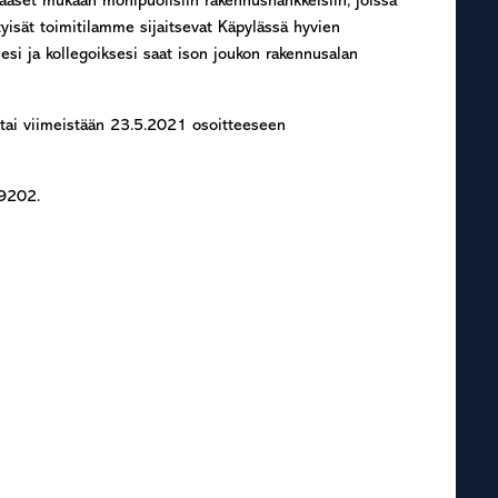
Pääset mukaan monipuolisiin rakennushankkeisiin, joissa
yisät toimitilamme sijaitsevat Käpylässä hyvien
si ja kollegoiksesi saat ison joukon rakennusalan
tai viimeistään 23.5.2021 osoitteeseen
99202.