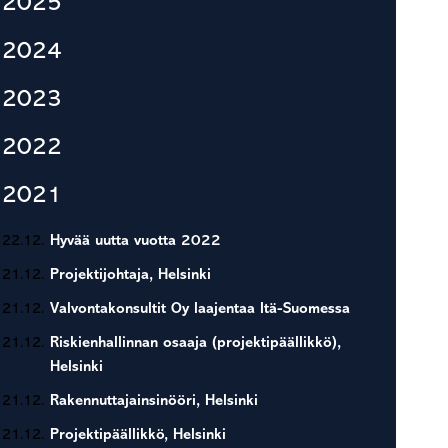
2025
2024
2023
2022
2021
22.12.
Hyvää uutta vuotta 2022
21.12.
Projektijohtaja, Helsinki
21.12.
Valvontakonsultit Oy laajentaa Itä-Suomessa
21.12.
Riskienhallinnan osaaja (projektipäällikkö),
Helsinki
21.12.
Rakennuttajainsinööri, Helsinki
21.12.
Projektipäällikkö, Helsinki