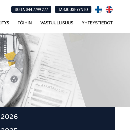
SOITA 044 7799 277
TARJOUSPYYNTÖ
ITYS
TÖIHIN
VASTUULLISUUS
YHTEYSTIEDOT
Ensisijainen
2026
sivupalkki