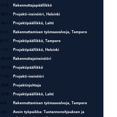
3.12.
Rakennuttajapäällikkö
29.11.
Projekti-insinööri, Helsinki
16.11.
Projektipäällikkö, Lahti
8.11.
Rakennuttamisen työmaavalvoja, Tampere
8.11.
Projektipäällikkö, Tampere
1.11.
Projektipäällikkö, Helsinki
26.10.
Rakennuttajainsinööri
15.10.
Projektipäällikkö
7.10.
Projekti-insinööri
29.9.
Projektinjohtaja
13.9.
Projektipäällikkö, Lahti
6.9.
Rakennuttamisen työmaavalvoja, Tampere
2.8.
Avoin työpaikka: Tuotannonohjauksen ja