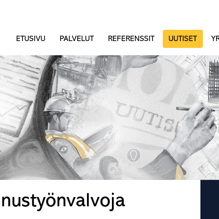
ETUSIVU
PALVELUT
REFERENSSIT
UUTISET
YR
nnustyönvalvoja