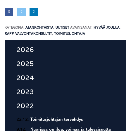
KATEGORIA:
AJANKOHTAISTA
,
UUTISET
AVAINSANAT:
HYVÄÄ JOULUA
,
RAPP VALVONTAKONSULTIT
,
TOIMITUSJOHTAJA
Ensisijainen
2026
sivupalkki
2025
2024
2023
2022
22.12.
Toimitusjohtajan tervehdys
9.12.
Nuorissa on iloa, voimaa ja tulevaisuutta