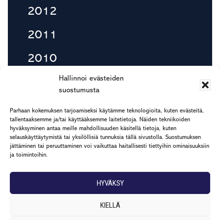
2012
2011
2010
Hallinnoi evästeiden
suostumusta
Footer
Parhaan kokemuksen tarjoamiseksi käytämme teknologioita, kuten evästeitä,
etu.suku@rapp.fi
tallentaaksemme ja/tai käyttääksemme laitetietoja. Näiden tekniikoiden
puh. 044 7799 277
hyväksyminen antaa meille mahdollisuuden käsitellä tietoja, kuten
selauskäyttäytymistä tai yksilöllisiä tunnuksia tällä sivustolla. Suostumuksen
Rekisteri- ja tietosuojaseloste
jättäminen tai peruuttaminen voi vaikuttaa haitallisesti tiettyihin ominaisuuksiin
ja toimintoihin.
HYVÄKSY
KIELLÄ