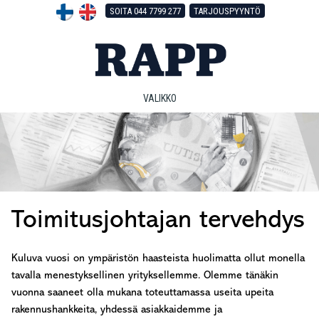
Hyppää
Hyppää
Hyppää
SOITA 044 7799 277
TARJOUSPYYNTÖ
pääsisältöön
ensisijaiseen
alatunnisteeseen
sivupalkkiin
VALIKKO
Toimitusjohtajan tervehdys
Kuluva vuosi on ympäristön haasteista huolimatta ollut monella
tavalla menestyksellinen yrityksellemme. Olemme tänäkin
vuonna saaneet olla mukana toteuttamassa useita upeita
rakennushankkeita, yhdessä asiakkaidemme ja