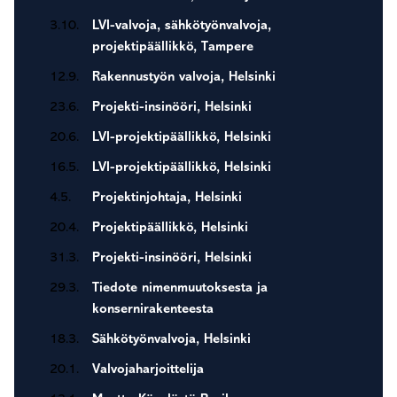
3.10.
LVI-valvoja, sähkötyönvalvoja,
projektipäällikkö, Tampere
12.9.
Rakennustyön valvoja, Helsinki
23.6.
Projekti-insinööri, Helsinki
20.6.
LVI-projektipäällikkö, Helsinki
16.5.
LVI-projektipäällikkö, Helsinki
4.5.
Projektinjohtaja, Helsinki
20.4.
Projektipäällikkö, Helsinki
31.3.
Projekti-insinööri, Helsinki
29.3.
Tiedote nimenmuutoksesta ja
konsernirakenteesta
18.3.
Sähkötyönvalvoja, Helsinki
20.1.
Valvojaharjoittelija