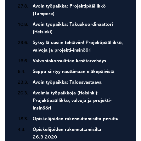
27.8.
Avoin työpaikka: Projektipäällikkö
(Tampere)
10.8.
Avoin työpaikka: Takuukoordinaattori
(Helsinki)
29.6.
Syksyllä uusiin tehtäviin! Projektipäällikkö,
valvoja ja projekti-insinööri
16.6.
Valvontakonsulttien kesätervehdys
6.4.
Seppo siirtyy nauttimaan eläkepäivistä
23.3.
Avoin työpaikka: Talousvastaava
20.3.
Avoimia työpaikkoja (Helsinki):
Projektipäällikkö, valvoja ja projekti-
insinööri
18.3.
Opiskelijoiden rakennuttamisilta peruttu
4.3.
Opiskelijoiden rakennuttamisilta
26.3.2020