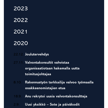
2023
2022
2021
2020
22.12.
Joulutervehdys
27.11.
Valvontakonsultit vahvistaa
organisaatiotaan hakemalla uutta
toimitusjohtajaa
8.10.
Rakennustyön tarkkailija valvoo työmaalla
osakkeenomistajien etua
18.9.
Anu rekrytoi uusia valvontakonsultteja
2.9.
Uusi yksikkö – Sote ja päiväkodit