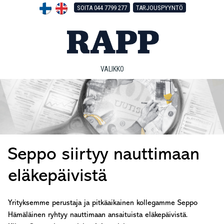
Hyppää
Hyppää
Hyppää
SOITA 044 7799 277
TARJOUSPYYNTÖ
pääsisältöön
ensisijaiseen
alatunnisteeseen
sivupalkkiin
VALIKKO
Seppo siirtyy nauttimaan
eläkepäivistä
Yrityksemme perustaja ja pitkäaikainen kollegamme Seppo
Hämäläinen ryhtyy nauttimaan ansaituista eläkepäivistä.