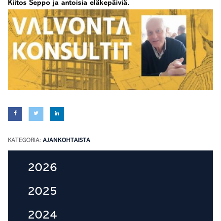
Kiitos Seppo ja antoisia eläkepäiviä.
KATEGORIA:
AJANKOHTAISTA
Ensisijainen
2026
sivupalkki
2025
2024