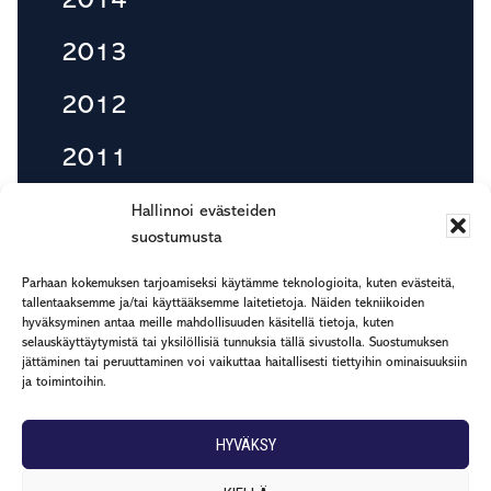
2014
2013
2012
2011
2010
Hallinnoi evästeiden
suostumusta
Parhaan kokemuksen tarjoamiseksi käytämme teknologioita, kuten evästeitä,
tallentaaksemme ja/tai käyttääksemme laitetietoja. Näiden tekniikoiden
Footer
hyväksyminen antaa meille mahdollisuuden käsitellä tietoja, kuten
etu.suku@rapp.fi
selauskäyttäytymistä tai yksilöllisiä tunnuksia tällä sivustolla. Suostumuksen
puh. 044 7799 277
jättäminen tai peruuttaminen voi vaikuttaa haitallisesti tiettyihin ominaisuuksiin
ja toimintoihin.
Rekisteri- ja tietosuojaseloste
HYVÄKSY