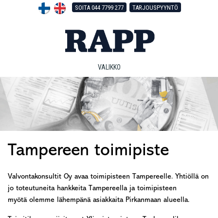
Hyppää
Hyppää
Hyppää
SOITA 044 7799 277
TARJOUSPYYNTÖ
pääsisältöön
ensisijaiseen
alatunnisteeseen
sivupalkkiin
VALIKKO
Tampereen toimipiste
Valvontakonsultit Oy avaa toimipisteen Tampereelle. Yhtiöllä on
jo toteutuneita hankkeita Tampereella ja toimipisteen
myötä olemme lähempänä asiakkaita Pirkanmaan alueella.