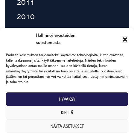
2011
2010
Hallinnoi evästeiden
suostumusta
Footer
etu.suku@rapp.fi
Parhaan kokemuksen tarjoamiseksi käytämme teknologioita, kuten evästeitä,
puh. 044 7799 277
tallentaaksemme ja/tai käyttääksemme laitetietoja. Näiden tekniikoiden
Rekisteri- ja tietosuojaseloste
hyväksyminen antaa meille mahdollisuuden käsitellä tietoja, kuten
selauskäyttäytymistä tai yksilöllisiä tunnuksia tällä sivustolla. Suostumuksen
jättäminen tai peruuttaminen voi vaikuttaa haitallisesti tiettyihin ominaisuuksiin
ja toimintoihin.
HYVÄKSY
KIELLÄ
NÄYTÄ ASETUKSET