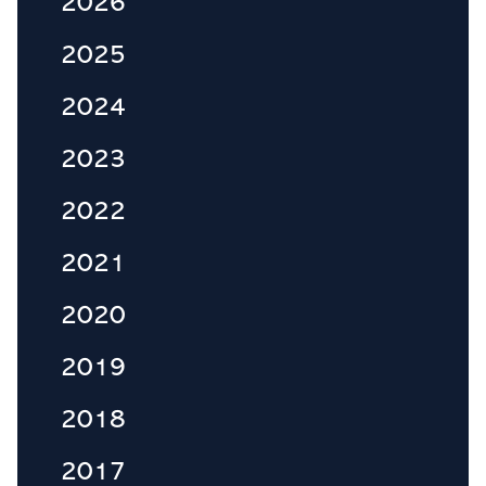
Ensisijainen
2026
sivupalkki
2025
2024
2023
2022
2021
2020
2019
2018
2017