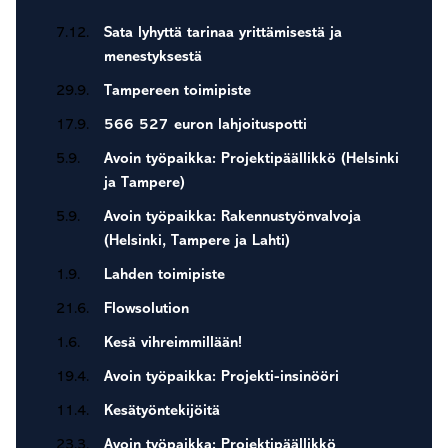
7.12.
Sata lyhyttä tarinaa yrittämisestä ja
menestyksestä
29.9.
Tampereen toimipiste
17.9.
566 527 euron lahjoituspotti
5.9.
Avoin työpaikka: Projektipäällikkö (Helsinki
ja Tampere)
5.9.
Avoin työpaikka: Rakennustyönvalvoja
(Helsinki, Tampere ja Lahti)
1.9.
Lahden toimipiste
21.6.
Flowsolution
1.6.
Kesä vihreimmillään!
19.4.
Avoin työpaikka: Projekti-insinööri
11.4.
Kesätyöntekijöitä
23.3.
Avoin työpaikka: Projektipäällikkö