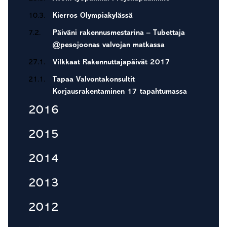
10.3.
Kierros Olympiakylässä
7.2.
Päiväni rakennusmestarina – Tubettaja
@pesojoonas valvojan matkassa
27.1.
Vilkkaat Rakennuttajapäivät 2017
21.1.
Tapaa Valvontakonsultit
Korjausrakentaminen 17 tapahtumassa
2016
2015
2014
2013
2012