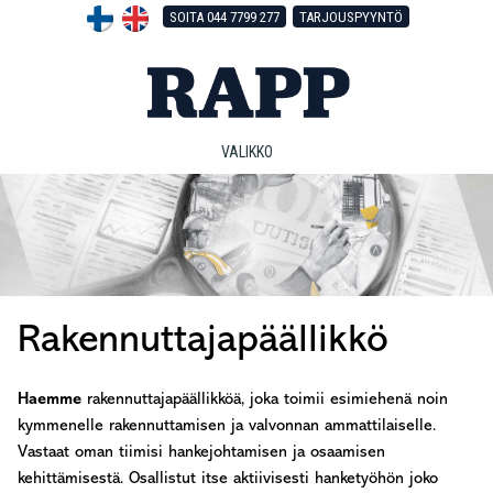
Hyppää
Hyppää
Hyppää
SOITA 044 7799 277
TARJOUSPYYNTÖ
pääsisältöön
ensisijaiseen
alatunnisteeseen
sivupalkkiin
VALIKKO
Rakennuttajapäällikkö
Haemme
rakennuttajapäällikköä, joka toimii esimiehenä noin
kymmenelle rakennuttamisen ja valvonnan ammattilaiselle.
Vastaat oman tiimisi hankejohtamisen ja osaamisen
kehittämisestä. Osallistut itse aktiivisesti hanketyöhön joko