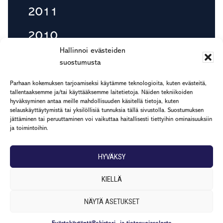
2011
2010
Hallinnoi evästeiden
suostumusta
Footer
Parhaan kokemuksen tarjoamiseksi käytämme teknologioita, kuten evästeitä,
etu.suku@rapp.fi
tallentaaksemme ja/tai käyttääksemme laitetietoja. Näiden tekniikoiden
hyväksyminen antaa meille mahdollisuuden käsitellä tietoja, kuten
puh. 044 7799 277
selauskäyttäytymistä tai yksilöllisiä tunnuksia tällä sivustolla. Suostumuksen
Rekisteri- ja tietosuojaseloste
jättäminen tai peruuttaminen voi vaikuttaa haitallisesti tiettyihin ominaisuuksiin
ja toimintoihin.
HYVÄKSY
KIELLÄ
NÄYTÄ ASETUKSET
© 2026 ·
RAPP
·
Sollertis