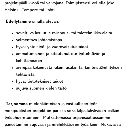
projektipäällikkönä tai valvojana. Toimipisteesi voi olla joko
Helsinki, Tampere tai Lahti.
Edellytämme
sinulla olevan:
soveltuva koulutus rakennus- tai talotekniikka-alalta
valmentava johtamistapa
hyvät yhteistyö- ja vuorovaikutustaidot
ammattimainen ja sitoutunut ote työtehtäviin ja
kehittämiseen
aiempaa kokemusta rakennusalan tai kiinteistökehityksen
tehtävistä
­­­hyvät tietotekniset taidot
sujuva suomen kielen taito
Tarjoamme
mielenkiintoisen ja vastuullisen työn
monipuolisten projektien parissa sekä kilpailukykyisen palkan
työsuhde-etuineen. Mutkattomassa organisaatiossamme
panostamme sujuvaan ja mielekkääseen työarkeen. Mukavassa