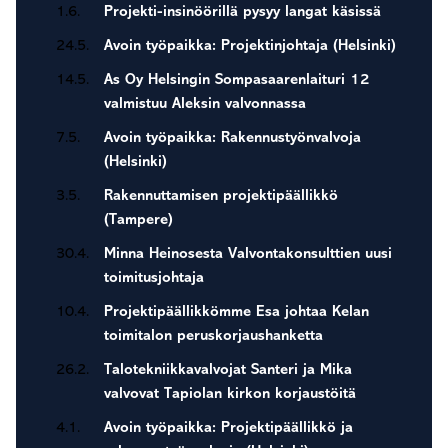
1.6.
Projekti-insinöörillä pysyy langat käsissä
24.5.
Avoin työpaikka: Projektinjohtaja (Helsinki)
14.5.
As Oy Helsingin Sompasaarenlaituri 12
valmistuu Aleksin valvonnassa
7.5.
Avoin työpaikka: Rakennustyönvalvoja
(Helsinki)
3.5.
Rakennuttamisen projektipäällikkö
(Tampere)
30.4.
Minna Heinosesta Valvontakonsulttien uusi
toimitusjohtaja
10.4.
Projektipäällikkömme Esa johtaa Kelan
toimitalon peruskorjaushanketta
26.2.
Talotekniikkavalvojat Santeri ja Mika
valvovat Tapiolan kirkon korjaustöitä
4.1.
Avoin työpaikka: Projektipäällikkö ja