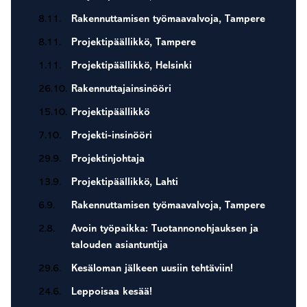
8.11.
Rakennuttamisen työmaavalvoja, Tampere
8.11.
Projektipäällikkö, Tampere
1.11.
Projektipäällikkö, Helsinki
26.10.
Rakennuttajainsinööri
15.10.
Projektipäällikkö
7.10.
Projekti-insinööri
29.9.
Projektinjohtaja
13.9.
Projektipäällikkö, Lahti
6.9.
Rakennuttamisen työmaavalvoja, Tampere
2.8.
Avoin työpaikka: Tuotannonohjauksen ja
talouden asiantuntija
29.6.
Kesäloman jälkeen uusiin tehtäviin!
24.6.
Leppoisaa kesää!