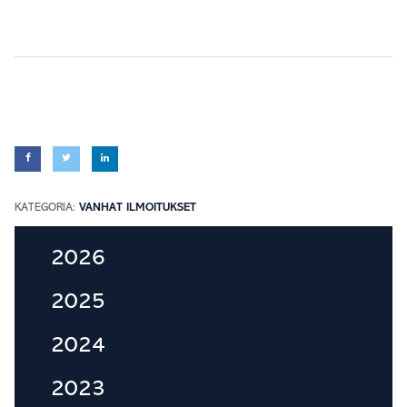
KATEGORIA:
VANHAT ILMOITUKSET
Ensisijainen
2026
sivupalkki
2025
2024
2023