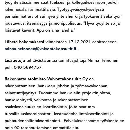
työyhteisössämme saat tueksesi ja kollegoiksesi ison joukon
rakennusalan ammattilaisia. Työtyytyväisyyskyselyssä
parhaimmat arviot sai hyvä yhteishenki ja työkaverit sekä työn
joustavuus, itsenäisyys ja monipuolisuus. ”Hyvä työyhteisö ja
loistavat kaverit. Apu on aina lähellä.”
Lähetä hakemuksesi
viimeistään 17.12.2021 osoitteeseen
minna.heinonen@valvontakonsultit.fi
.
Lisätietoja
tehtävästä antaa toimitusjohtaja Minna Heinonen
puh. 040 5694757.
Rakennuttajatoimisto Valvontakonsultit Oy
on
rakennuttamisen, hankkeen johdon ja työmaavalvonnan
asiantuntijayritys. Tuotamme hankkeisiin projektinjohtoa,
hankekehitystä, valvontaa ja rakennuttamisen
osakokonaisuuksien koordinointia, joita ovat mm.
turvallisuuskoordinaattori, kosteudenhallintakoordinointi ja
puhtaudenhallintakoordinointi. Palveluksessamme työskentelee
noin 90 rakennuttamisen ammattilaista.