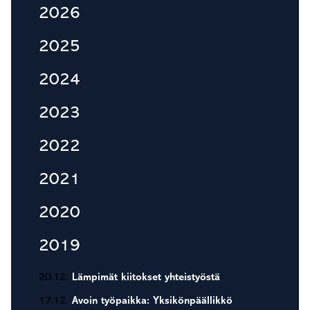
Ensisijainen
2026
sivupalkki
2025
2024
2023
2022
2021
2020
2019
20.12.
Lämpimät kiitokset yhteistyöstä
17.12.
Avoin työpaikka: Yksikönpäällikkö