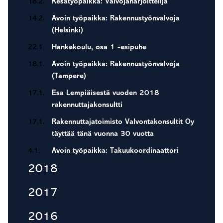
18.2.
Kesätyöpaikka: Valvojaharjoittelija
14.2.
Avoin työpaikka: Rakennustyönvalvoja
(Helsinki)
22.1.
Hankekoulu, osa 1 -esipuhe
18.1.
Avoin työpaikka: Rakennustyönvalvoja
(Tampere)
17.1.
Esa Lempiäisestä vuoden 2018
rakennuttajakonsultti
17.1.
Rakennuttajatoimisto Valvontakonsultit Oy
täyttää tänä vuonna 30 vuotta
4.1.
Avoin työpaikka: Takuukoordinaattori
2018
2017
2016