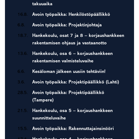
takuuaika
16.8.
Avoin työpaikka: Henkilöstöpäällikkö
6.8.
Avoin työpaikka: Projektinjohtaja
18.7.
Hankekoulu, osat 7 ja 8 – korjaushankkeen
rakentamisen ohjaus ja vastaanotto
13.6.
Hankekoulu, osa 6 – korjaushankkeen
rakentamisen valmisteluvaihe
6.6.
Kesäloman jälkeen uusiin tehtäviin!
3.6.
Avoin työpaikka: Projektipäällikkö (Lahti)
28.5.
Avoin työpaikka: Projektipäällikkö
(Tampere)
21.5.
Hankekoulu, osa 5 – korjaushankkeen
suunnitteluvaihe
15.5.
Avoin työpaikka: Rakennuttajainsinööri