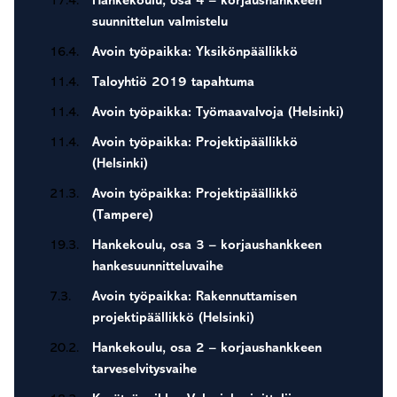
17.4.
Hankekoulu, osa 4 – korjaushankkeen
suunnittelun valmistelu
16.4.
Avoin työpaikka: Yksikönpäällikkö
11.4.
Taloyhtiö 2019 tapahtuma
11.4.
Avoin työpaikka: Työmaavalvoja (Helsinki)
11.4.
Avoin työpaikka: Projektipäällikkö
(Helsinki)
21.3.
Avoin työpaikka: Projektipäällikkö
(Tampere)
19.3.
Hankekoulu, osa 3 – korjaushankkeen
hankesuunnitteluvaihe
7.3.
Avoin työpaikka: Rakennuttamisen
projektipäällikkö (Helsinki)
20.2.
Hankekoulu, osa 2 – korjaushankkeen
tarveselvitysvaihe