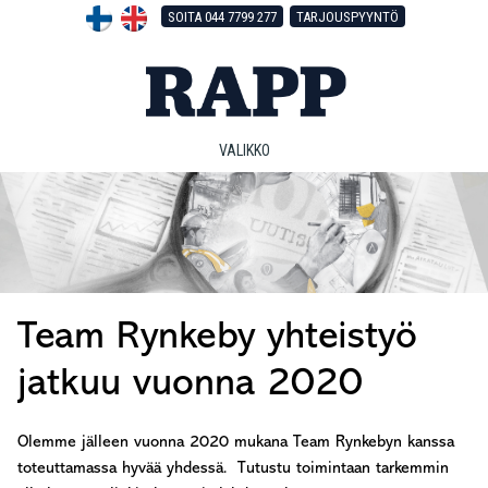
Hyppää
Hyppää
Hyppää
SOITA 044 7799 277
TARJOUSPYYNTÖ
pääsisältöön
ensisijaiseen
alatunnisteeseen
sivupalkkiin
VALIKKO
Team Rynkeby yhteistyö
jatkuu vuonna 2020
Olemme jälleen vuonna 2020 mukana Team Rynkebyn kanssa
toteuttamassa hyvää yhdessä. Tutustu toimintaan tarkemmin