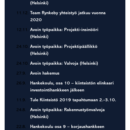
(Helsinki)
11.12.
Team Rynkeby yhteistyö jatkuu vuonna
2020
12.11.
Avoin työpaikka: Projekti-insinööri
(Helsinki)
24.10.
Avoin työpaikka: Projektipäällikkö
(Helsinki)
24.10.
Avoin työpaikka: Valvoja (Helsinki)
27.9.
Avoin hakemus
26.9.
Hankekoulu, osa 10 – kiinteistön elinkaari
investointihankkeen jälkeen
11.9.
Tule Kiinteistö 2019 tapahtumaan 2.-3.10.
24.8.
Avoin työpaikka: Rakennustyönvalvoja
(Helsinki)
22.8.
Hankekoulu osa 9 – korjaushankkeen