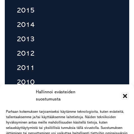
2015
2014
2013
2012
2011
2010
Hallinnoi evästeiden
suostumusta
Footer
Parhaan kokemuksen tarjoamiseksi käytämme teknologioita, kuten evästeitä,
etu.suku@rapp.fi
tallentaaksemme ja/tai käyttääksemme laitetietoja. Näiden tekniikoiden
hyväksyminen antaa meille mahdollisuuden käsitellä tietoja, kuten
puh. 044 7799 277
selauskäyttäytymistä tai yksilöllisiä tunnuksia tällä sivustolla. Suostumuksen
Rekisteri- ja tietosuojaseloste
jättäminen tai peruuttaminen voi vaikuttaa haitallisesti tiettyihin ominaisuuksiin