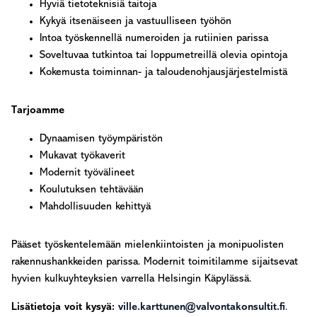
Hyviä tietoteknisiä taitoja
Kykyä itsenäiseen ja vastuulliseen työhön
Intoa työskennellä numeroiden ja rutiinien parissa
Soveltuvaa tutkintoa tai loppumetreillä olevia opintoja
Kokemusta toiminnan- ja taloudenohjausjärjestelmistä
Tarjoamme
Dynaamisen työympäristön
Mukavat työkaverit
Modernit työvälineet
Koulutuksen tehtävään
Mahdollisuuden kehittyä
Pääset työskentelemään mielenkiintoisten ja monipuolisten
rakennushankkeiden parissa. Modernit toimitilamme sijaitsevat
hyvien kulkuyhteyksien varrella Helsingin Käpylässä.
Lisätietoja voit kysyä:
ville.karttunen@valvontakonsultit.fi
.