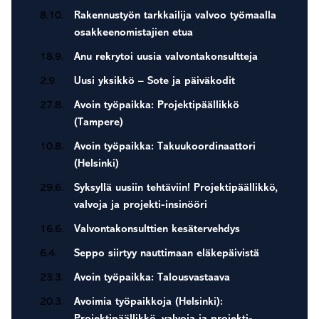
8.10.
Rakennustyön tarkkailija valvoo työmaalla
osakkeenomistajien etua
18.9.
Anu rekrytoi uusia valvontakonsultteja
2.9.
Uusi yksikkö – Sote ja päiväkodit
27.8.
Avoin työpaikka: Projektipäällikkö
(Tampere)
10.8.
Avoin työpaikka: Takuukoordinaattori
(Helsinki)
29.6.
Syksyllä uusiin tehtäviin! Projektipäällikkö,
valvoja ja projekti-insinööri
16.6.
Valvontakonsulttien kesätervehdys
6.4.
Seppo siirtyy nauttimaan eläkepäivistä
23.3.
Avoin työpaikka: Talousvastaava
20.3.
Avoimia työpaikkoja (Helsinki):