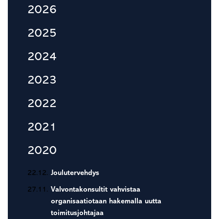
Ensisijainen
2026
sivupalkki
2025
2024
2023
2022
2021
2020
22.12.
Joulutervehdys
27.11.
Valvontakonsultit vahvistaa
organisaatiotaan hakemalla uutta
toimitusjohtajaa