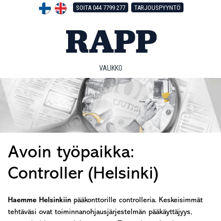
Hyppää
Hyppää
Hyppää
SOITA 044 7799 277
TARJOUSPYYNTÖ
pääsisältöön
ensisijaiseen
alatunnisteeseen
sivupalkkiin
VALIKKO
Avoin työpaikka:
Controller (Helsinki)
Haemme Helsinkiin
pääkonttorille controlleria. Keskeisimmät
tehtäväsi ovat toiminnanohjausjärjestelmän pääkäyttäjyys,