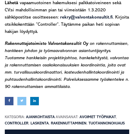
Lähetä
vapaamuotoinen hakemuksesi palkkatoiveineen sekä
CV:si mahdollisimman pian tai viimeistään 1.3.2020
sähköpostitse osoitteeseen:
rekry@valvontakonsultit.fi
. Kirjoita
otsikkokenttään ”Controller”. Täytämme paikan heti sopivan
hakijan löydyttyä.
Rakennuttajatoimisto Valvontakonsultit Oy
on rakennuttamisen,
hankkeen johdon ja työmaavalvonnan asiantuntijayritys.
Tuotamme hankkeisiin projektinjohtoa, hankekehitystä, valvontaa
ja rakennuttamisen osakokonaisuuksien koordinointia, joita ovat
mm. turvallisuuskoordinaattori, kosteudenhallintakoordinointi ja
puhtaudenhallintakoordinointi. Palveluksessamme työskentelee n.
90 rakennuttamisen ammattilaista.
KATEGORIA:
AJANKOHTAISTA
AVAINSANAT:
AVOIMET TYÖPAIKAT
,
CONTROLLER
,
LASKENTA
,
RAKENNUTTAMINEN
,
TUOTANNONOHJAUS