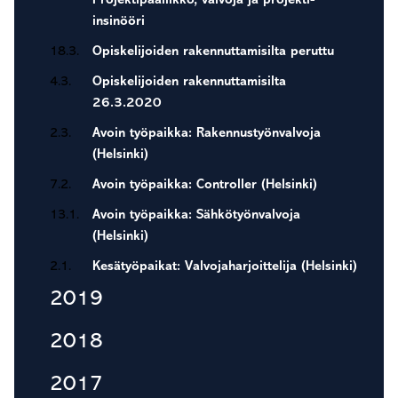
Projektipäällikkö, valvoja ja projekti-
insinööri
18.3.
Opiskelijoiden rakennuttamisilta peruttu
4.3.
Opiskelijoiden rakennuttamisilta
26.3.2020
2.3.
Avoin työpaikka: Rakennustyönvalvoja
(Helsinki)
7.2.
Avoin työpaikka: Controller (Helsinki)
13.1.
Avoin työpaikka: Sähkötyönvalvoja
(Helsinki)
2.1.
Kesätyöpaikat: Valvojaharjoittelija (Helsinki)
2019
2018
2017