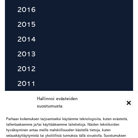
2016
2015
2014
2013
2012
2011
2010
Hallinnoi evästeiden
suostumusta
Parhaan kokemuksen tarjoamiseksi käytämme teknologioita, kuten evästeitä,
tallentaaksemme ja/tai käyttääksemme laitetietoja. Näiden tekniikoiden
Footer
hyväksyminen antaa meille mahdollisuuden käsitellä tietoja, kuten
etu.suku@rapp.fi
selauskäyttäytymistä tai yksilöllisiä tunnuksia tällä sivustolla. Suostumuksen