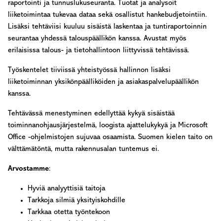
raportointi ja tunnuslukuseuranta. Tuotat ja analysoit
liiketoimintaa tukevaa dataa sekä osallistut hankebudjetointiin.
Lisäksi tehtäviisi kuuluu sisäistä laskentaa ja tuntiraportoinnin
seurantaa yhdessä talouspäällikön kanssa. Avustat myös
erilaisissa talous- ja tietohallintoon liittyvissä tehtävissä.
Työskentelet tiiviissä yhteistyössä hallinnon lisäksi
liiketoiminnan yksikönpäälliköiden ja asiakaspalvelupäällikön
kanssa.
Tehtävässä menestyminen edellyttää kykyä sisäistää
toiminnanohjausjärjestelmä, loogista ajattelukykyä ja Microsoft
Office -ohjelmistojen sujuvaa osaamista. Suomen kielen taito on
välttämätöntä, mutta rakennusalan tuntemus ei.
Arvostamme
:
Hyviä analyyttisiä taitoja
Tarkkoja silmiä yksityiskohdille
Tarkkaa otetta työntekoon