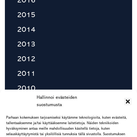
2016
2015
2014
2013
2012
2011
2010
Hallinnoi evästeiden
suostumusta
Footer
Parhaan kokemuksen tarjoamiseksi käytämme teknologioita, kuten evästeitä,
etu.suku@rapp.fi
tallentaaksemme ja/tai käyttääksemme laitetietoja. Näiden tekniikoiden
hyväksyminen antaa meille mahdollisuuden käsitellä tietoja, kuten
puh. 044 7799 277
selauskäyttäytymistä tai yksilöllisiä tunnuksia tällä sivustolla. Suostumuksen