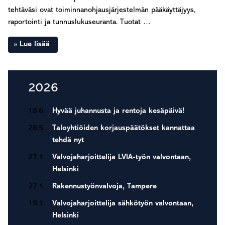
tehtäväsi ovat toiminnanohjausjärjestelmän pääkäyttäjyys,
raportointi ja tunnuslukuseuranta. Tuotat …
Lue lisää
Ensisijainen
2026
sivupalkki
18.6.
Hyvää juhannusta ja rentoja kesäpäivä!
28.5.
Taloyhtiöiden korjauspäätökset kannattaa
tehdä nyt
27.1.
Valvojaharjoittelija LVIA-työn valvontaan,
Helsinki
27.1.
Rakennustyönvalvoja, Tampere
19.1.
Valvojaharjoittelija sähkötyön valvontaan,
Helsinki