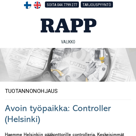
Hyppää
Hyppää
Hyppää
SOITA 044 7799 277
TARJOUSPYYNTÖ
pääsisältöön
ensisijaiseen
alatunnisteeseen
sivupalkkiin
VALIKKO
TUOTANNONOHJAUS
Avoin työpaikka: Controller
(Helsinki)
Haemme Helsinkiin pääkonttorille controlleria. Keskeisimmät