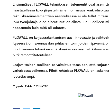
Ensimmäiset FLOWALL tekniikkaseinäelementit ovat asennttu
haastatellessa koko järjestelmän erinomaisuus konkretisoitu
tekniikkaseinäelementtien asennuksessa ei ole tullut mitään yl
joka työnjohtajalle on aiheutunut, on aikataulun uudelleen 
nopeammin kuin mitä oli odotettu.
FLOWALL on korjausrakentamisen uusi innovaatio ja vaihtoehto
Kyseessä on rakennusalan johtavien toimijoiden läpiviemä pr
modulaarinen tekniikkaseinä. Asiakas saa avaimet käteen -per
putkiremonttitoteutuksen.
Laajamittainen teollinen esivalmistus takaa sen, että korjaush
varhaisessa vaiheessa. Pilottikohteissa FLOWALL on laskennal
luotettavampi.
Myynti: 044 7799202