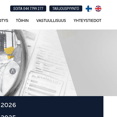
SOITA 044 7799 277
TARJOUSPYYNTÖ
ITYS
TÖIHIN
VASTUULLISUUS
YHTEYSTIEDOT
Ensisijainen
2026
sivupalkki