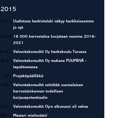
2015
9.11.
Uudistuva hankintalaki näkyy hankkeissamme
jo nyt
22.10.
16 000 kerrostaloa korjataan vuosina 2016-
2021
8.10.
Valvontakonsultit Oy hankekoulu Turussa
30.9.
Valvontakonsultit Oy mukana PUUPÄIVÄ -
tapahtumassa
11.9.
Projektipäällikkö
18.8.
Valvontakonsultit selvittää suomalaisen
kerrostalokannan todellisen
korjauspotentiaalin
23.6.
Valvontakonsultit Oy:n alkuvuosi oli vahva
9.4.
Mestari mielissään!