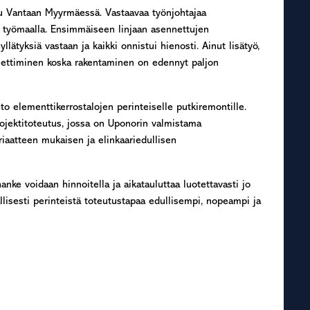
 Vantaan Myyrmäessä. Vastaavaa työnjohtajaa
u työmaalla. Ensimmäiseen linjaan asennettujen
lätyksiä vastaan ja kaikki onnistui hienosti. Ainut lisätyö,
miettiminen koska rakentaminen on edennyt paljon
 elementtikerrostalojen perinteiselle putkiremontille.
ojektitoteutus, jossa on Uponorin valmistama
iaatteen mukaisen ja elinkaariedullisen
anke voidaan hinnoitella ja aikatauluttaa luotettavasti jo
lisesti perinteistä toteutustapaa edullisempi, nopeampi ja