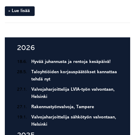
Lue lisää
Seuraava sivu »
Ensisijainen
2026
sivupalkki
18.6.
Hyvää juhannusta ja rentoja kesäpäivä!
28.5.
Taloyhtiöiden korjauspäätökset kannattaa
tehdä nyt
27.1.
Valvojaharjoittelija LVIA-työn valvontaan,
Helsinki
27.1.
Rakennustyönvalvoja, Tampere
19.1.
Valvojaharjoittelija sähkötyön valvontaan,
Helsinki