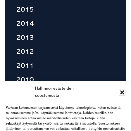
2015
2014
2013
2012
2011
2010
Hallinnoi evästeiden
suostumusta
Footer
Parhaan kokemuksen tarjoamiseksi käytämme teknologioita, kuten evästeitä,
etu.suku@rapp.fi
tallentaaksemme ja/tai käyttääksemme laitetietoja. Näiden tekniikoiden
hyväksyminen antaa meille mahdollisuuden käsitellä tietoja, kuten
puh. 044 7799 277
selauskäyttäytymistä tai yksilöllisiä tunnuksia tällä sivustolla. Suostumuksen
Rekisteri- ja tietosuojaseloste
jättäminen tai peruuttaminen voi vaikuttaa haitallisesti tiettyihin ominaisuuksiin