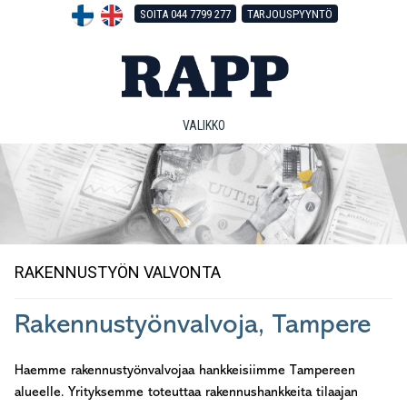
Hyppää
Hyppää
Hyppää
SOITA 044 7799 277
TARJOUSPYYNTÖ
pääsisältöön
ensisijaiseen
alatunnisteeseen
sivupalkkiin
VALIKKO
RAKENNUSTYÖN VALVONTA
Rakennustyönvalvoja, Tampere
Haemme rakennustyönvalvojaa hankkeisiimme Tampereen
alueelle. Yrityksemme toteuttaa rakennushankkeita tilaajan