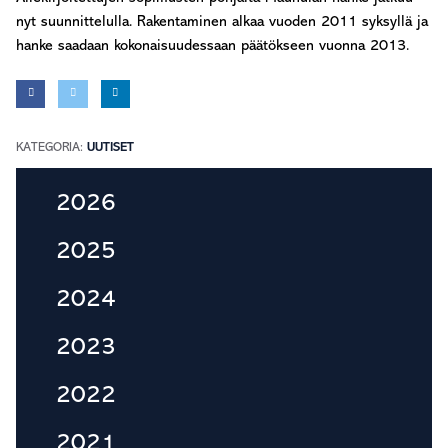
nyt suunnittelulla. Rakentaminen alkaa vuoden 2011 syksyllä ja
hanke saadaan kokonaisuudessaan päätökseen vuonna 2013.
KATEGORIA:
UUTISET
Ensisijainen
2026
sivupalkki
2025
2024
2023
2022
2021