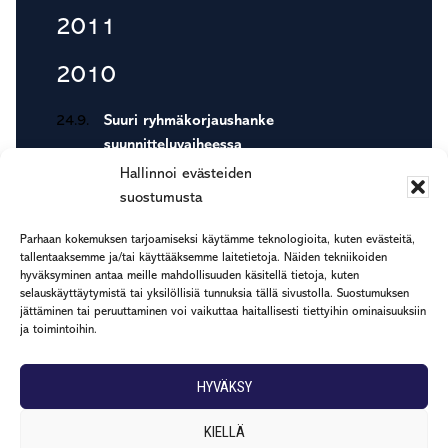
2011
2010
24.9.
Suuri ryhmäkorjaushanke
suunnitteluvaiheessa
Hallinnoi evästeiden
suostumusta
Footer
Parhaan kokemuksen tarjoamiseksi käytämme teknologioita, kuten evästeitä,
etu.suku@rapp.fi
tallentaaksemme ja/tai käyttääksemme laitetietoja. Näiden tekniikoiden
puh. 044 7799 277
hyväksyminen antaa meille mahdollisuuden käsitellä tietoja, kuten
selauskäyttäytymistä tai yksilöllisiä tunnuksia tällä sivustolla. Suostumuksen
Rekisteri- ja tietosuojaseloste
jättäminen tai peruuttaminen voi vaikuttaa haitallisesti tiettyihin ominaisuuksiin
ja toimintoihin.
HYVÄKSY
KIELLÄ