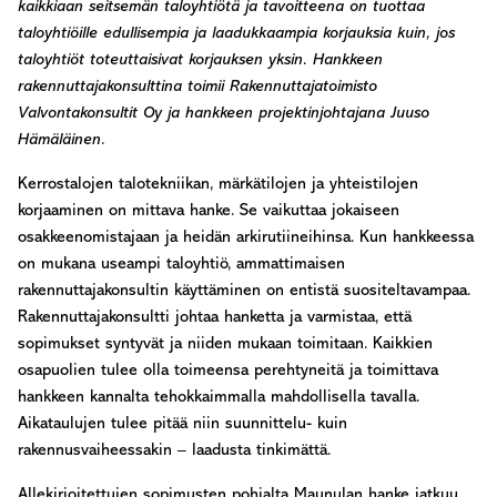
kaikkiaan seitsemän taloyhtiötä ja tavoitteena on tuottaa
taloyhtiöille edullisempia ja laadukkaampia korjauksia kuin, jos
taloyhtiöt toteuttaisivat korjauksen yksin. Hankkeen
rakennuttajakonsulttina toimii Rakennuttajatoimisto
Valvontakonsultit Oy ja hankkeen projektinjohtajana Juuso
Hämäläinen.
Kerrostalojen talotekniikan, märkätilojen ja yhteistilojen
korjaaminen on mittava hanke. Se vaikuttaa jokaiseen
osakkeenomistajaan ja heidän arkirutiineihinsa. Kun hankkeessa
on mukana useampi taloyhtiö, ammattimaisen
rakennuttajakonsultin käyttäminen on entistä suositeltavampaa.
Rakennuttajakonsultti johtaa hanketta ja varmistaa, että
sopimukset syntyvät ja niiden mukaan toimitaan. Kaikkien
osapuolien tulee olla toimeensa perehtyneitä ja toimittava
hankkeen kannalta tehokkaimmalla mahdollisella tavalla.
Aikataulujen tulee pitää niin suunnittelu- kuin
rakennusvaiheessakin – laadusta tinkimättä.
Allekirjoitettujen sopimusten pohjalta Maunulan hanke jatkuu