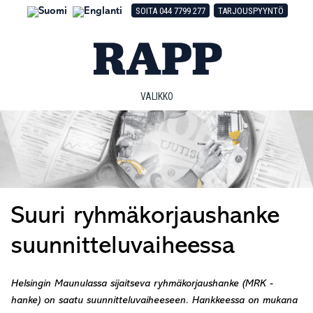
Hyppää
Hyppää
Hyppää
SOITA 044 7799 277
TARJOUSPYYNTÖ
pääsisältöön
ensisijaiseen
alatunnisteeseen
sivupalkkiin
VALIKKO
Suuri ryhmäkorjaushanke
suunnitteluvaiheessa
Helsingin Maunulassa sijaitseva ryhmäkorjaushanke (MRK -
hanke) on saatu suunnitteluvaiheeseen. Hankkeessa on mukana