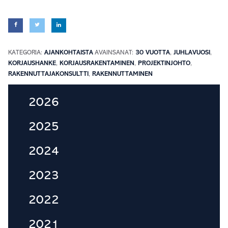
KATEGORIA:
AJANKOHTAISTA
AVAINSANAT:
30 VUOTTA
,
JUHLAVUOSI
,
KORJAUSHANKE
,
KORJAUSRAKENTAMINEN
,
PROJEKTINJOHTO
,
RAKENNUTTAJAKONSULTTI
,
RAKENNUTTAMINEN
Ensisijainen
2026
sivupalkki
2025
2024
2023
2022
2021