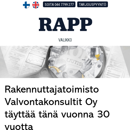
Hyppää
Hyppää
Hyppää
SOITA 044 7799 277
TARJOUSPYYNTÖ
pääsisältöön
ensisijaiseen
alatunnisteeseen
sivupalkkiin
VALIKKO
Rakennuttajatoimisto
Valvontakonsultit Oy
täyttää tänä vuonna 30
vuotta