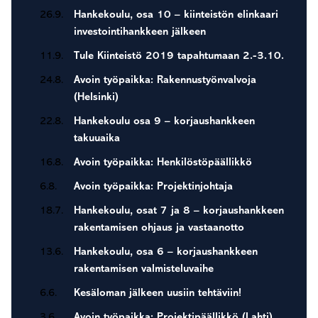
26.9.
Hankekoulu, osa 10 – kiinteistön elinkaari
investointihankkeen jälkeen
11.9.
Tule Kiinteistö 2019 tapahtumaan 2.-3.10.
24.8.
Avoin työpaikka: Rakennustyönvalvoja
(Helsinki)
22.8.
Hankekoulu osa 9 – korjaushankkeen
takuuaika
16.8.
Avoin työpaikka: Henkilöstöpäällikkö
6.8.
Avoin työpaikka: Projektinjohtaja
18.7.
Hankekoulu, osat 7 ja 8 – korjaushankkeen
rakentamisen ohjaus ja vastaanotto
13.6.
Hankekoulu, osa 6 – korjaushankkeen
rakentamisen valmisteluvaihe
6.6.
Kesäloman jälkeen uusiin tehtäviin!
3.6.
Avoin työpaikka: Projektipäällikkö (Lahti)