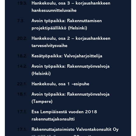
19.3.
Hankekoulu, osa 3 – korjaushankkeen
hankesuunnitteluvaihe
7.3.
Avoin työpaikka: Rakennuttamisen
projektipäällikkö (Helsinki)
20.2.
Hankekoulu, osa 2 – korjaushankkeen
tarveselvitysvaihe
18.2.
Kesätyöpaikka: Valvojaharjoittelija
14.2.
Avoin työpaikka: Rakennustyönvalvoja
(Helsinki)
22.1.
Hankekoulu, osa 1 -esipuhe
18.1.
Avoin työpaikka: Rakennustyönvalvoja
(Tampere)
17.1.
Esa Lempiäisestä vuoden 2018
rakennuttajakonsultti
17.1.
Rakennuttajatoimisto Valvontakonsultit Oy