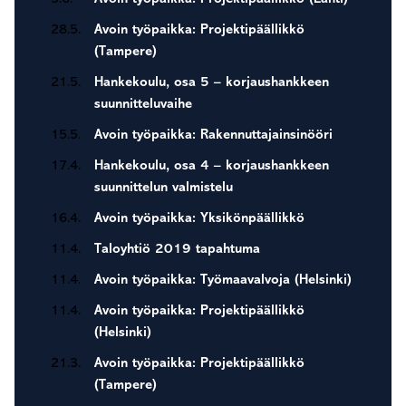
28.5.
Avoin työpaikka: Projektipäällikkö
(Tampere)
21.5.
Hankekoulu, osa 5 – korjaushankkeen
suunnitteluvaihe
15.5.
Avoin työpaikka: Rakennuttajainsinööri
17.4.
Hankekoulu, osa 4 – korjaushankkeen
suunnittelun valmistelu
16.4.
Avoin työpaikka: Yksikönpäällikkö
11.4.
Taloyhtiö 2019 tapahtuma
11.4.
Avoin työpaikka: Työmaavalvoja (Helsinki)
11.4.
Avoin työpaikka: Projektipäällikkö
(Helsinki)
21.3.
Avoin työpaikka: Projektipäällikkö
(Tampere)