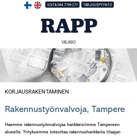
Hyppää
Hyppää
Hyppää
SOITA 044 7799 277
TARJOUSPYYNTÖ
pääsisältöön
ensisijaiseen
alatunnisteeseen
sivupalkkiin
VALIKKO
KORJAUSRAKENTAMINEN
Rakennustyönvalvoja, Tampere
Haemme rakennustyönvalvojaa hankkeisiimme Tampereen
alueelle. Yrityksemme toteuttaa rakennushankkeita tilaajan