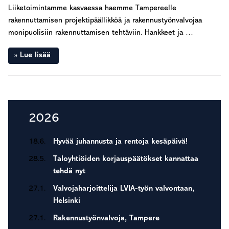
Liiketoimintamme kasvaessa haemme Tampereelle
rakennuttamisen projektipäällikköä ja rakennustyönvalvojaa
monipuolisiin rakennuttamisen tehtäviin. Hankkeet ja …
Lue lisää
Seuraava sivu »
Ensisijainen
2026
sivupalkki
18.6.
Hyvää juhannusta ja rentoja kesäpäivä!
28.5.
Taloyhtiöiden korjauspäätökset kannattaa
tehdä nyt
27.1.
Valvojaharjoittelija LVIA-työn valvontaan,
Helsinki
27.1.
Rakennustyönvalvoja, Tampere