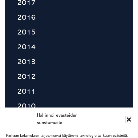
2017
2016
2015
2014
2013
2012
2011
2010
Hallinnoi evästeiden
suostumusta
Footer
Parhaan kokemuksen tarjoamiseksi käytämme teknologioita, kuten evästeitä,