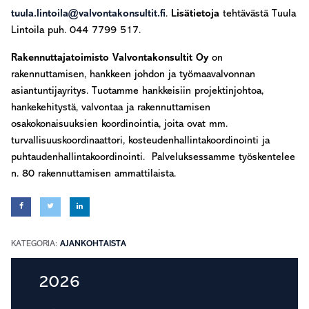
tuula.lintoila@valvontakonsultit.fi
.
Lisätietoja
tehtävästä Tuula
Lintoila puh. 044 7799 517.
Rakennuttajatoimisto Valvontakonsultit Oy
on
rakennuttamisen, hankkeen johdon ja työmaavalvonnan
asiantuntijayritys. Tuotamme hankkeisiin projektinjohtoa,
hankekehitystä, valvontaa ja rakennuttamisen
osakokonaisuuksien koordinointia, joita ovat mm.
turvallisuuskoordinaattori, kosteudenhallintakoordinointi ja
puhtaudenhallintakoordinointi. Palveluksessamme työskentelee
n. 80 rakennuttamisen ammattilaista.
KATEGORIA:
AJANKOHTAISTA
Ensisijainen
2026