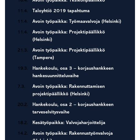
16.4.
Avoin työpaikka: Yksikönpäällikkö
11.4.
Taloyhtiö 2019 tapahtuma
11.4.
Avoin työpaikka: Työmaavalvoja (Helsinki)
11.4.
Avoin työpaikka: Projektipäällikkö
(Helsinki)
21.3.
Avoin työpaikka: Projektipäällikkö
(Tampere)
19.3.
Hankekoulu, osa 3 – korjaushankkeen
hankesuunnitteluvaihe
7.3.
Avoin työpaikka: Rakennuttamisen
projektipäällikkö (Helsinki)
20.2.
Hankekoulu, osa 2 – korjaushankkeen
tarveselvitysvaihe
18.2.
Kesätyöpaikka: Valvojaharjoittelija
14.2.
Avoin työpaikka: Rakennustyönvalvoja