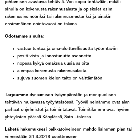
johtamisen avustavia tehtäviä. Voit sopia tehtävään, mikäli
sinulla on kokemusta rakennusalasta ja opiskelet esim.
rakennusinsinööriksi tai rakennusmestariksi ja ainakin
ensimmäinen opintovuosi on takana.
Odotamme
sinulta
:
vastuuntuntoa ja oma-aloitteellisuutta työtehtäviin
positiivista ja innostunutta asennetta
nopeaa kykyä omaksua uusia asioita
aiempaa kokemusta rakennusalasta
sujuva suomen kielen taito on välttämätön
Tarjoamme
dynaamisen työympäristön ja monipuolisen
tehtävän mukavassa työyhteisössä. Työvälineinämme ovat alan
parhaat ohjelmistot ja toimintatavat. Toimitilamme ovat hyvien
yhteyksien päässä Käpylässä, Sato –talossa.
Lähetä hakemuksesi
palkkatoiveineen mahdollisimman pian tai
viimeistään 31.3.2019 osoitteeseen