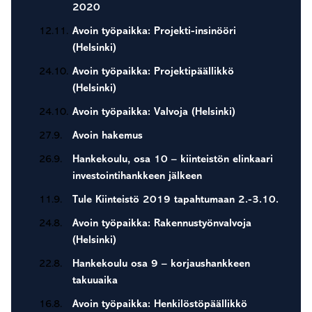
2020
12.11.
Avoin työpaikka: Projekti-insinööri
(Helsinki)
24.10.
Avoin työpaikka: Projektipäällikkö
(Helsinki)
24.10.
Avoin työpaikka: Valvoja (Helsinki)
27.9.
Avoin hakemus
26.9.
Hankekoulu, osa 10 – kiinteistön elinkaari
investointihankkeen jälkeen
11.9.
Tule Kiinteistö 2019 tapahtumaan 2.-3.10.
24.8.
Avoin työpaikka: Rakennustyönvalvoja
(Helsinki)
22.8.
Hankekoulu osa 9 – korjaushankkeen
takuuaika
16.8.
Avoin työpaikka: Henkilöstöpäällikkö