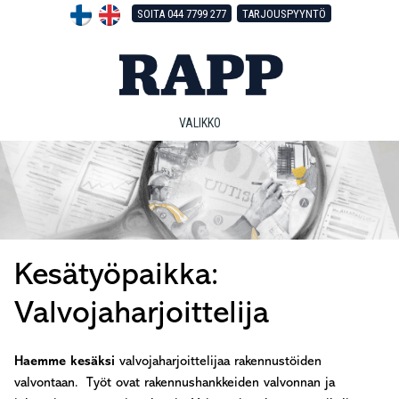
Hyppää
Hyppää
Hyppää
SOITA 044 7799 277
TARJOUSPYYNTÖ
pääsisältöön
ensisijaiseen
alatunnisteeseen
sivupalkkiin
VALIKKO
Kesätyöpaikka:
Valvojaharjoittelija
Haemme kesäksi
valvojaharjoittelijaa rakennustöiden
valvontaan. Työt ovat rakennushankkeiden valvonnan ja