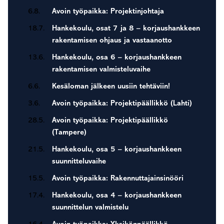
6.8.
Avoin työpaikka: Projektinjohtaja
18.7.
Hankekoulu, osat 7 ja 8 – korjaushankkeen
rakentamisen ohjaus ja vastaanotto
13.6.
Hankekoulu, osa 6 – korjaushankkeen
rakentamisen valmisteluvaihe
6.6.
Kesäloman jälkeen uusiin tehtäviin!
3.6.
Avoin työpaikka: Projektipäällikkö (Lahti)
28.5.
Avoin työpaikka: Projektipäällikkö
(Tampere)
21.5.
Hankekoulu, osa 5 – korjaushankkeen
suunnitteluvaihe
15.5.
Avoin työpaikka: Rakennuttajainsinööri
17.4.
Hankekoulu, osa 4 – korjaushankkeen
suunnittelun valmistelu