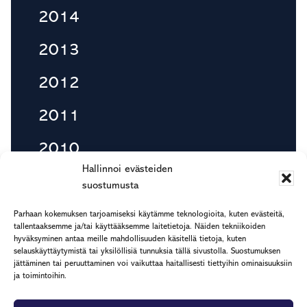
2014
2013
2012
2011
2010
Hallinnoi evästeiden
suostumusta
Footer
Parhaan kokemuksen tarjoamiseksi käytämme teknologioita, kuten evästeitä,
etu.suku@rapp.fi
tallentaaksemme ja/tai käyttääksemme laitetietoja. Näiden tekniikoiden
hyväksyminen antaa meille mahdollisuuden käsitellä tietoja, kuten
puh. 044 7799 277
selauskäyttäytymistä tai yksilöllisiä tunnuksia tällä sivustolla. Suostumuksen
Rekisteri- ja tietosuojaseloste
jättäminen tai peruuttaminen voi vaikuttaa haitallisesti tiettyihin ominaisuuksiin
ja toimintoihin.