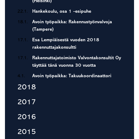
(Helsinki)
22.1.
Hankekoulu, osa 1 -esipuhe
18.1.
Avoin työpaikka: Rakennustyönvalvoja
(Tampere)
17.1.
Esa Lempiäisestä vuoden 2018
rakennuttajakonsultti
17.1.
Rakennuttajatoimisto Valvontakonsultit Oy
täyttää tänä vuonna 30 vuotta
4.1.
Avoin työpaikka: Takuukoordinaattori
2018
2017
2016
2015