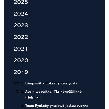
sivupalkki
2025
2024
2023
2022
2021
2020
2019
20.12.
Lämpimät kiitokset yhteistyöstä
17.12.
Avoin työpaikka: Yksikönpäällikkö
(Helsinki)
11.12.
Team Rynkeby yhteistyö jatkuu vuonna