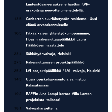
kiinteistösaneeraukselle haettiin KVR-
urakoitsija neuvottelumenettelyllä.
13.5.
Canberran suurlähetystön residenssi: Uusi
elämä arvorakennukselle
10.5.
Pitkäaikaisen yhteistyökumppanimme,
Hoasin rakennuttajapäällikkö Laura
Pääkkösen haastattelu
23.4.
Sähkötyönvalvoja, Helsinki
27.3.
Rakennuttamisen projektipäällikkö
25.3.
LVI-projektipäällikkö / LVI- valvoja, Helsinki
14.3.
Uusia opiskelija-asuntoja valmistuu
Kalasatamaan
19.2.
RAPPin Juha Lampi kertoo Villa Lanten
projektista Italiassa!
18.1.
Valvojaharjoittelija