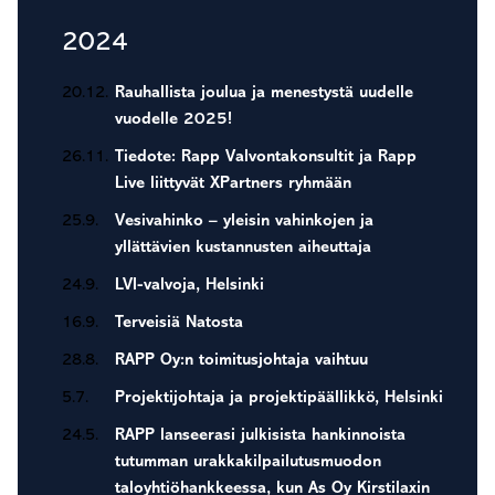
2024
20.12.
Rauhallista joulua ja menestystä uudelle
vuodelle 2025!
26.11.
Tiedote: Rapp Valvontakonsultit ja Rapp
Live liittyvät XPartners ryhmään
25.9.
Vesivahinko – yleisin vahinkojen ja
yllättävien kustannusten aiheuttaja
24.9.
LVI-valvoja, Helsinki
16.9.
Terveisiä Natosta
28.8.
RAPP Oy:n toimitusjohtaja vaihtuu
5.7.
Projektijohtaja ja projektipäällikkö, Helsinki
24.5.
RAPP lanseerasi julkisista hankinnoista
tutumman urakkakilpailutusmuodon
taloyhtiöhankkeessa, kun As Oy Kirstilaxin