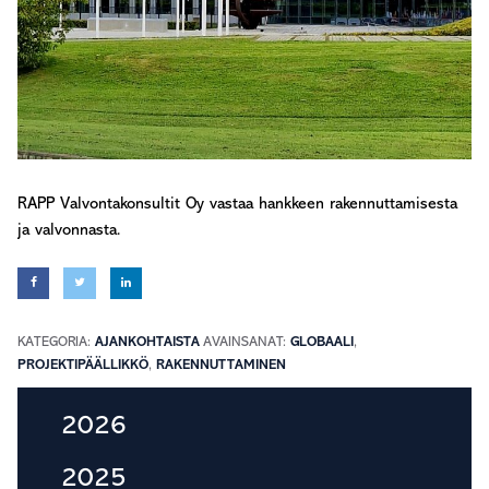
RAPP Valvontakonsultit Oy vastaa hankkeen rakennuttamisesta
ja valvonnasta.
KATEGORIA:
AJANKOHTAISTA
AVAINSANAT:
GLOBAALI
,
PROJEKTIPÄÄLLIKKÖ
,
RAKENNUTTAMINEN
Ensisijainen
2026
sivupalkki
2025