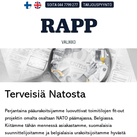
Hyppää
Hyppää
Hyppää
SOITA 044 7799 277
TARJOUSPYYNTÖ
pääsisältöön
ensisijaiseen
alatunnisteeseen
sivupalkkiin
VALIKKO
Terveisiä Natosta
Perjantaina pääurakoitsijamme luovuttivat toimitilojen fit-out
projektin omalta osaltaan NATO päämajassa, Belgiassa.
Kiitämme tähän mennessä asiakastamme, suomalaisia
suunnittelijoitamme ja belgialaisia urakoitsijoitamme hyvästä