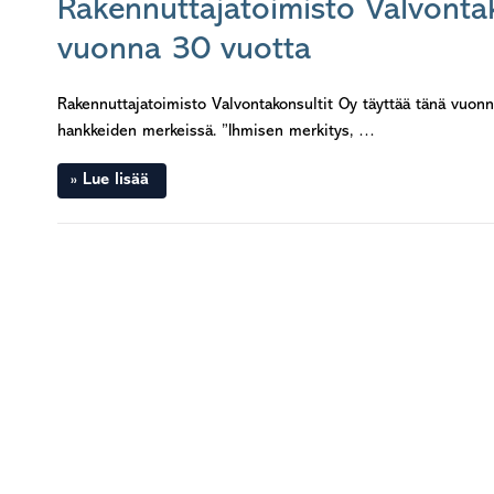
Rakennuttajatoimisto Valvontak
vuonna 30 vuotta
Rakennuttajatoimisto Valvontakonsultit Oy täyttää tänä vuon
hankkeiden merkeissä. ”Ihmisen merkitys, …
Lue lisää