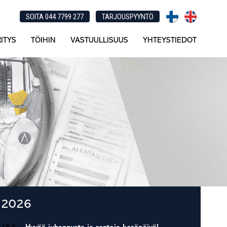
SOITA 044 7799 277
TARJOUSPYYNTÖ
ITYS
TÖIHIN
VASTUULLISUUS
YHTEYSTIEDOT
Ensisijainen
2026
sivupalkki