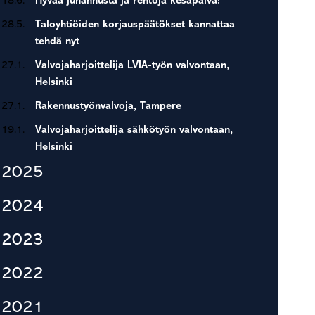
18.6.
Hyvää juhannusta ja rentoja kesäpäivä!
28.5.
Taloyhtiöiden korjauspäätökset kannattaa
tehdä nyt
27.1.
Valvojaharjoittelija LVIA-työn valvontaan,
Helsinki
27.1.
Rakennustyönvalvoja, Tampere
19.1.
Valvojaharjoittelija sähkötyön valvontaan,
Helsinki
2025
2024
2023
2022
2021