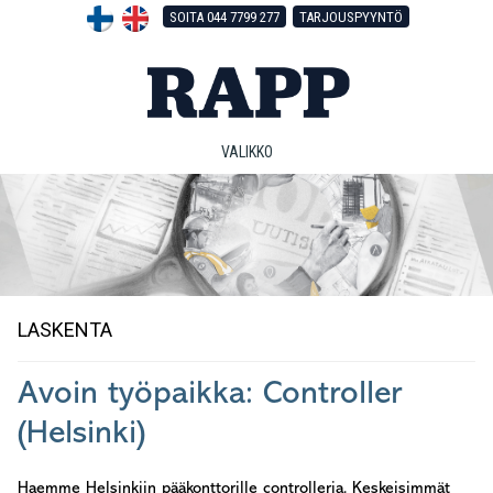
Hyppää
Hyppää
Hyppää
SOITA 044 7799 277
TARJOUSPYYNTÖ
pääsisältöön
ensisijaiseen
alatunnisteeseen
sivupalkkiin
VALIKKO
LASKENTA
Avoin työpaikka: Controller
(Helsinki)
Haemme Helsinkiin pääkonttorille controlleria. Keskeisimmät