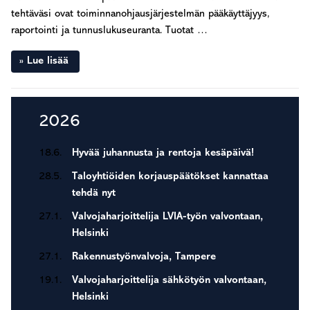
tehtäväsi ovat toiminnanohjausjärjestelmän pääkäyttäjyys,
raportointi ja tunnuslukuseuranta. Tuotat …
Lue lisää
Ensisijainen
2026
sivupalkki
18.6.
Hyvää juhannusta ja rentoja kesäpäivä!
28.5.
Taloyhtiöiden korjauspäätökset kannattaa
tehdä nyt
27.1.
Valvojaharjoittelija LVIA-työn valvontaan,
Helsinki
27.1.
Rakennustyönvalvoja, Tampere
19.1.
Valvojaharjoittelija sähkötyön valvontaan,
Helsinki