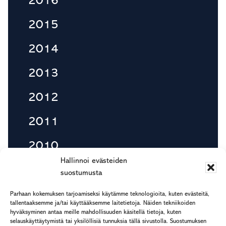
2016
2015
2014
2013
2012
2011
2010
Hallinnoi evästeiden
suostumusta
Footer
Parhaan kokemuksen tarjoamiseksi käytämme teknologioita, kuten evästeitä,
etu.suku@rapp.fi
tallentaaksemme ja/tai käyttääksemme laitetietoja. Näiden tekniikoiden
hyväksyminen antaa meille mahdollisuuden käsitellä tietoja, kuten
puh. 044 7799 277
selauskäyttäytymistä tai yksilöllisiä tunnuksia tällä sivustolla. Suostumuksen