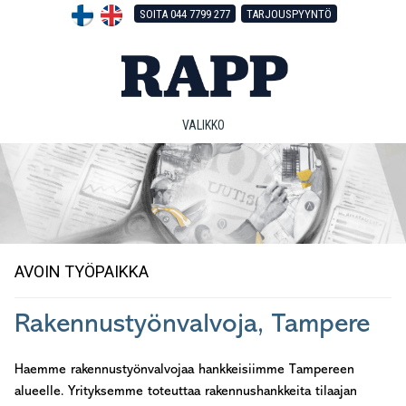
Hyppää
Hyppää
Hyppää
SOITA 044 7799 277
TARJOUSPYYNTÖ
pääsisältöön
ensisijaiseen
alatunnisteeseen
sivupalkkiin
VALIKKO
AVOIN TYÖPAIKKA
Rakennustyönvalvoja, Tampere
Haemme rakennustyönvalvojaa hankkeisiimme Tampereen
alueelle. Yrityksemme toteuttaa rakennushankkeita tilaajan