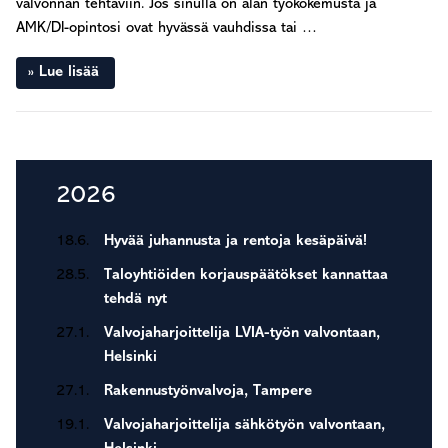
valvonnan tehtäviin. Jos sinulla on alan työkokemusta ja
AMK/DI-opintosi ovat hyvässä vauhdissa tai …
Lue lisää
Seuraava sivu »
Ensisijainen
2026
sivupalkki
18.6.
Hyvää juhannusta ja rentoja kesäpäivä!
28.5.
Taloyhtiöiden korjauspäätökset kannattaa
tehdä nyt
27.1.
Valvojaharjoittelija LVIA-työn valvontaan,
Helsinki
27.1.
Rakennustyönvalvoja, Tampere
19.1.
Valvojaharjoittelija sähkötyön valvontaan,