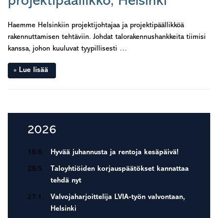
projektipäällikkö, Helsinki
Haemme Helsinkiin projektijohtajaa ja projektipäällikköä
rakennuttamisen tehtäviin. Johdat talorakennushankkeita tiimisi
kanssa, johon kuuluvat tyypillisesti …
Lue lisää
Seuraava sivu »
Ensisijainen
2026
sivupalkki
18.6.
Hyvää juhannusta ja rentoja kesäpäivä!
28.5.
Taloyhtiöiden korjauspäätökset kannattaa
tehdä nyt
27.1.
Valvojaharjoittelija LVIA-työn valvontaan,
Helsinki