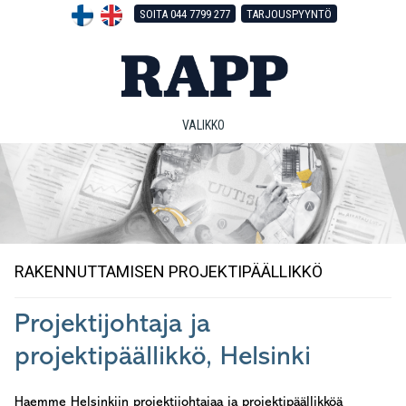
Hyppää
Hyppää
Hyppää
SOITA 044 7799 277
TARJOUSPYYNTÖ
pääsisältöön
ensisijaiseen
alatunnisteeseen
sivupalkkiin
VALIKKO
RAKENNUTTAMISEN PROJEKTIPÄÄLLIKKÖ
Projektijohtaja ja
projektipäällikkö, Helsinki
Haemme Helsinkiin projektijohtajaa ja projektipäällikköä