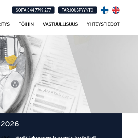
SOITA 044 7799 277
TARJOUSPYYNTÖ
ITYS
TÖIHIN
VASTUULLISUUS
YHTEYSTIEDOT
Ensisijainen
2026
sivupalkki