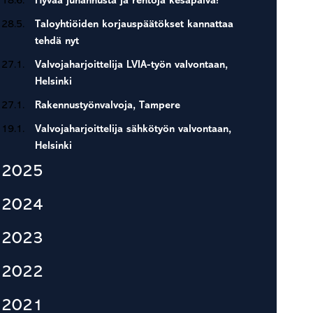
18.6.
Hyvää juhannusta ja rentoja kesäpäivä!
28.5.
Taloyhtiöiden korjauspäätökset kannattaa
tehdä nyt
27.1.
Valvojaharjoittelija LVIA-työn valvontaan,
Helsinki
27.1.
Rakennustyönvalvoja, Tampere
19.1.
Valvojaharjoittelija sähkötyön valvontaan,
Helsinki
2025
2024
2023
2022
2021