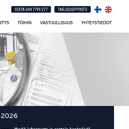
SOITA 044 7799 277
TARJOUSPYYNTÖ
ITYS
TÖIHIN
VASTUULLISUUS
YHTEYSTIEDOT
Ensisijainen
2026
sivupalkki