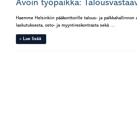
Avoin työpaikka: Talousvastaa
Haemme Helsinkiin pääkonttorille talous- ja palkkahallinnon 
laskutuksesta, osto- ja myyntireskontrasta sekä …
Lue lisää