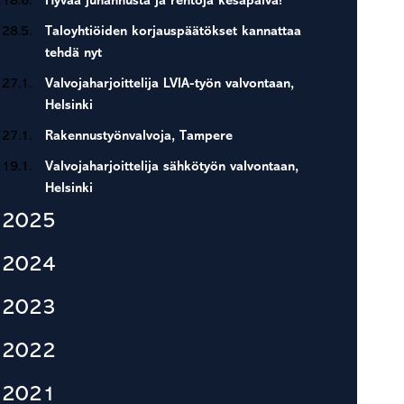
18.6.
Hyvää juhannusta ja rentoja kesäpäivä!
28.5.
Taloyhtiöiden korjauspäätökset kannattaa
tehdä nyt
27.1.
Valvojaharjoittelija LVIA-työn valvontaan,
Helsinki
27.1.
Rakennustyönvalvoja, Tampere
19.1.
Valvojaharjoittelija sähkötyön valvontaan,
Helsinki
2025
2024
2023
2022
2021