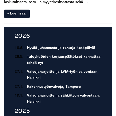
laskutuksesta, osto- ja myyntireskontrasta sekä …
Lue lisää
Ensisijainen
2026
sivupalkki
18.6.
Hyvää juhannusta ja rentoja kesäpäivä!
28.5.
Taloyhtiöiden korjauspäätökset kannattaa
tehdä nyt
27.1.
Valvojaharjoittelija LVIA-työn valvontaan,
Helsinki
27.1.
Rakennustyönvalvoja, Tampere
19.1.
Valvojaharjoittelija sähkötyön valvontaan,
Helsinki
2025