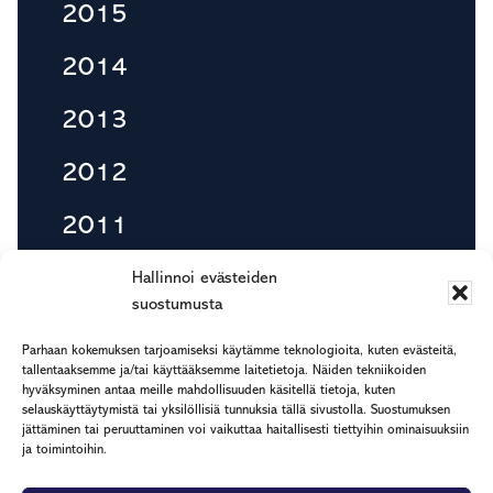
2015
2014
2013
2012
2011
2010
Hallinnoi evästeiden
suostumusta
Parhaan kokemuksen tarjoamiseksi käytämme teknologioita, kuten evästeitä,
tallentaaksemme ja/tai käyttääksemme laitetietoja. Näiden tekniikoiden
Footer
hyväksyminen antaa meille mahdollisuuden käsitellä tietoja, kuten
etu.suku@rapp.fi
selauskäyttäytymistä tai yksilöllisiä tunnuksia tällä sivustolla. Suostumuksen
puh. 044 7799 277
jättäminen tai peruuttaminen voi vaikuttaa haitallisesti tiettyihin ominaisuuksiin
ja toimintoihin.
Rekisteri- ja tietosuojaseloste