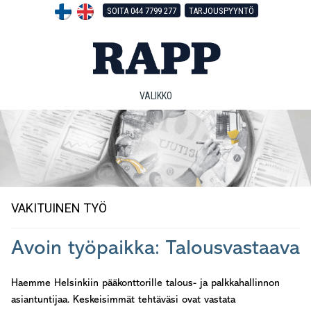
Hyppää
Hyppää
Hyppää
SOITA 044 7799 277
TARJOUSPYYNTÖ
pääsisältöön
ensisijaiseen
alatunnisteeseen
sivupalkkiin
VALIKKO
VAKITUINEN TYÖ
Avoin työpaikka: Talousvastaava
Haemme Helsinkiin pääkonttorille talous- ja palkkahallinnon
asiantuntijaa. Keskeisimmät tehtäväsi ovat vastata