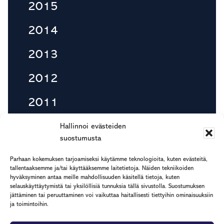
2015
2014
2013
2012
2011
2010
Hallinnoi evästeiden
suostumusta
Parhaan kokemuksen tarjoamiseksi käytämme teknologioita, kuten evästeitä,
tallentaaksemme ja/tai käyttääksemme laitetietoja. Näiden tekniikoiden
Footer
hyväksyminen antaa meille mahdollisuuden käsitellä tietoja, kuten
etu.suku@rapp.fi
selauskäyttäytymistä tai yksilöllisiä tunnuksia tällä sivustolla. Suostumuksen
puh. 044 7799 277
jättäminen tai peruuttaminen voi vaikuttaa haitallisesti tiettyihin ominaisuuksiin
ja toimintoihin.
Rekisteri- ja tietosuojaseloste