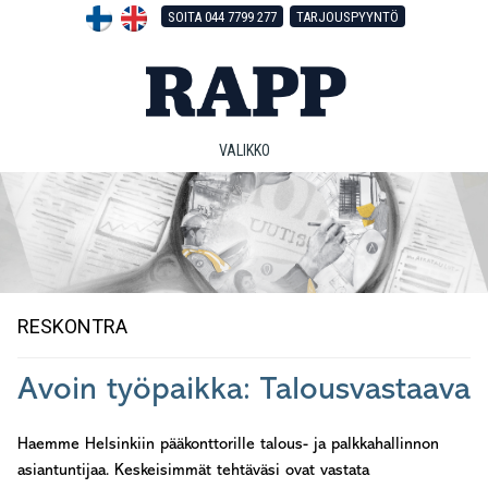
Hyppää
Hyppää
Hyppää
SOITA 044 7799 277
TARJOUSPYYNTÖ
pääsisältöön
ensisijaiseen
alatunnisteeseen
sivupalkkiin
VALIKKO
RESKONTRA
Avoin työpaikka: Talousvastaava
Haemme Helsinkiin pääkonttorille talous- ja palkkahallinnon
asiantuntijaa. Keskeisimmät tehtäväsi ovat vastata