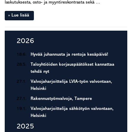
laskutuksesta, osto- ja myyntireskontrasta sekä …
Lue lisää
Ensisijainen
2026
sivupalkki
18.6.
Hyvää juhannusta ja rentoja kesäpäivä!
28.5.
Taloyhtiöiden korjauspäätökset kannattaa
tehdä nyt
27.1.
Valvojaharjoittelija LVIA-työn valvontaan,
Helsinki
27.1.
Rakennustyönvalvoja, Tampere
19.1.
Valvojaharjoittelija sähkötyön valvontaan,
Helsinki
2025