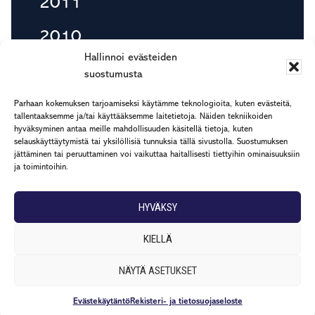
2011
2010
Hallinnoi evästeiden
suostumusta
Footer
Parhaan kokemuksen tarjoamiseksi käytämme teknologioita, kuten evästeitä,
etu.suku@rapp.fi
tallentaaksemme ja/tai käyttääksemme laitetietoja. Näiden tekniikoiden
hyväksyminen antaa meille mahdollisuuden käsitellä tietoja, kuten
puh. 044 7799 277
selauskäyttäytymistä tai yksilöllisiä tunnuksia tällä sivustolla. Suostumuksen
Rekisteri- ja tietosuojaseloste
jättäminen tai peruuttaminen voi vaikuttaa haitallisesti tiettyihin ominaisuuksiin
ja toimintoihin.
HYVÄKSY
KIELLÄ
NÄYTÄ ASETUKSET
© 2026 ·
RAPP
·
Sollertis
Evästekäytäntö
Rekisteri- ja tietosuojaseloste