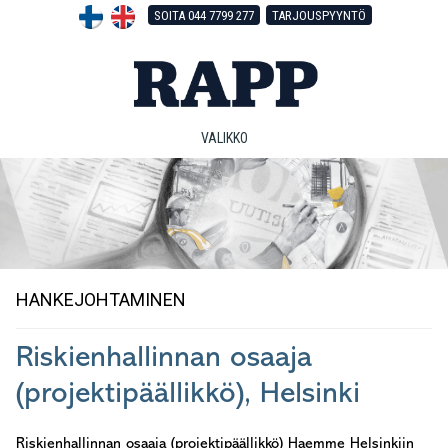
Hyppää
Hyppää
Hyppää
SOITA 044 7799 277
TARJOUSPYYNTÖ
pääsisältöön
ensisijaiseen
alatunnisteeseen
sivupalkkiin
VALIKKO
HANKEJOHTAMINEN
Riskienhallinnan osaaja
(projektipäällikkö), Helsinki
Riskienhallinnan osaaja (projektipäällikkö) Haemme Helsinkiin