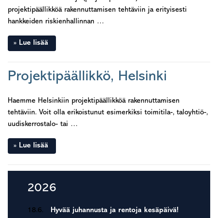
projektipäällikköä rakennuttamisen tehtäviin ja erityisesti
hankkeiden riskienhallinnan …
Lue lisää
Projektipäällikkö, Helsinki
Haemme Helsinkiin projektipäällikköä rakennuttamisen
tehtäviin. Voit olla erikoistunut esimerkiksi toimitila-, taloyhtiö-,
uudiskerrostalo- tai …
Lue lisää
Ensisijainen
2026
sivupalkki
18.6.
Hyvää juhannusta ja rentoja kesäpäivä!