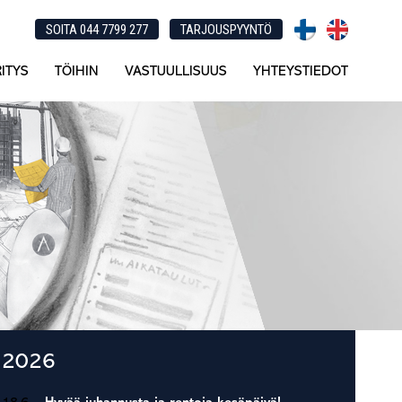
SOITA 044 7799 277
TARJOUSPYYNTÖ
ITYS
TÖIHIN
VASTUULLISUUS
YHTEYSTIEDOT
Ensisijainen
2026
sivupalkki