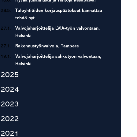
18.6.
Hyvää juhannusta ja rentoja kesäpäivä!
28.5.
Taloyhtiöiden korjauspäätökset kannattaa
tehdä nyt
27.1.
Valvojaharjoittelija LVIA-työn valvontaan,
Helsinki
27.1.
Rakennustyönvalvoja, Tampere
19.1.
Valvojaharjoittelija sähkötyön valvontaan,
Helsinki
2025
2024
2023
2022
2021