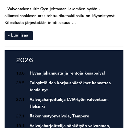
Valvontakonsultit Oy:n johtaman Jakomäen sydän -
allianssihankkeen arkkitehtuurikutsukilpailu on käynnistynyt.
Kilpailusta järjestetään infotilaisuus …
Lue lisää
Ensisijainen
2026
sivupalkki
18.6.
Hyvää juhannusta ja rentoja kesäpäivä!
28.5.
Taloyhtiöiden korjauspäätökset kannattaa
tehdä nyt
27.1.
Valvojaharjoittelija LVIA-työn valvontaan,
Helsinki
27.1.
Rakennustyönvalvoja, Tampere
19.1.
Valvojaharjoittelija sähkötyön valvontaan,