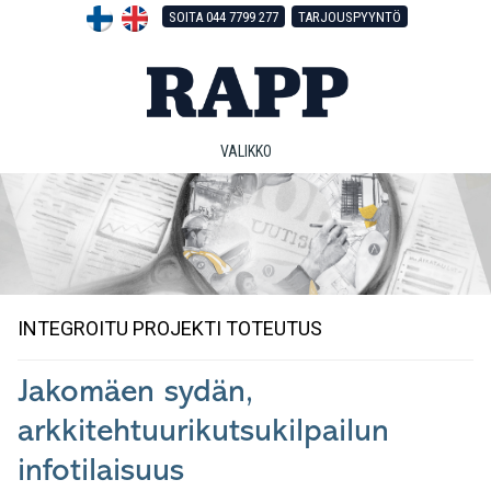
Hyppää
Hyppää
Hyppää
SOITA 044 7799 277
TARJOUSPYYNTÖ
pääsisältöön
ensisijaiseen
alatunnisteeseen
sivupalkkiin
VALIKKO
INTEGROITU PROJEKTI TOTEUTUS
Jakomäen sydän,
arkkitehtuurikutsukilpailun
infotilaisuus