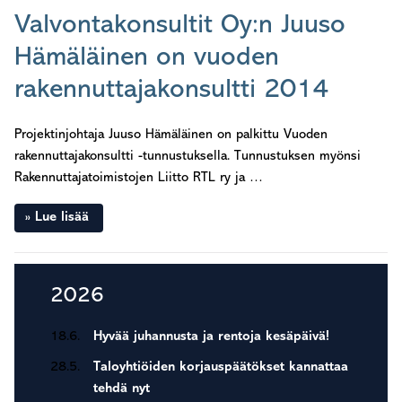
Valvontakonsultit Oy:n Juuso
Hämäläinen on vuoden
rakennuttajakonsultti 2014
Projektinjohtaja Juuso Hämäläinen on palkittu Vuoden
rakennuttajakonsultti -tunnustuksella. Tunnustuksen myönsi
Rakennuttajatoimistojen Liitto RTL ry ja …
Lue lisää
Ensisijainen
2026
sivupalkki
18.6.
Hyvää juhannusta ja rentoja kesäpäivä!
28.5.
Taloyhtiöiden korjauspäätökset kannattaa
tehdä nyt