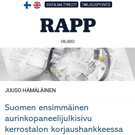
Hyppää
Hyppää
Hyppää
SOITA 044 7799 277
TARJOUSPYYNTÖ
pääsisältöön
ensisijaiseen
alatunnisteeseen
sivupalkkiin
VALIKKO
JUUSO HÄMÄLÄINEN
Suomen ensimmäinen
aurinkopaneelijulkisivu
kerrostalon korjaushankkeessa