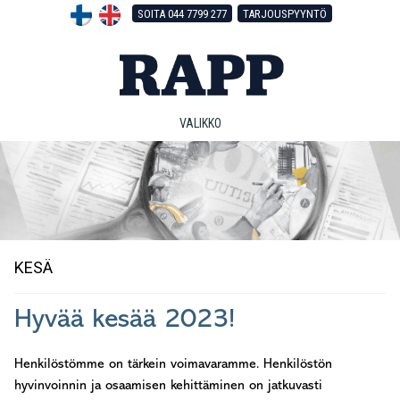
Hyppää
Hyppää
Hyppää
SOITA 044 7799 277
TARJOUSPYYNTÖ
pääsisältöön
ensisijaiseen
alatunnisteeseen
sivupalkkiin
VALIKKO
KESÄ
Hyvää kesää 2023!
Henkilöstömme on tärkein voimavaramme. Henkilöstön
hyvinvoinnin ja osaamisen kehittäminen on jatkuvasti