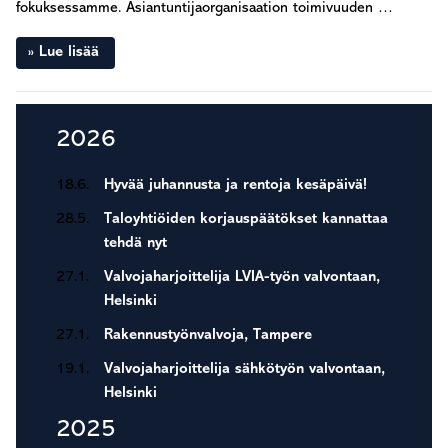
fokuksessamme. Asiantuntijaorganisaation toimivuuden …
Lue lisää
Ensisijainen
2026
sivupalkki
18.6.
Hyvää juhannusta ja rentoja kesäpäivä!
28.5.
Taloyhtiöiden korjauspäätökset kannattaa
tehdä nyt
27.1.
Valvojaharjoittelija LVIA-työn valvontaan,
Helsinki
27.1.
Rakennustyönvalvoja, Tampere
19.1.
Valvojaharjoittelija sähkötyön valvontaan,
Helsinki
2025