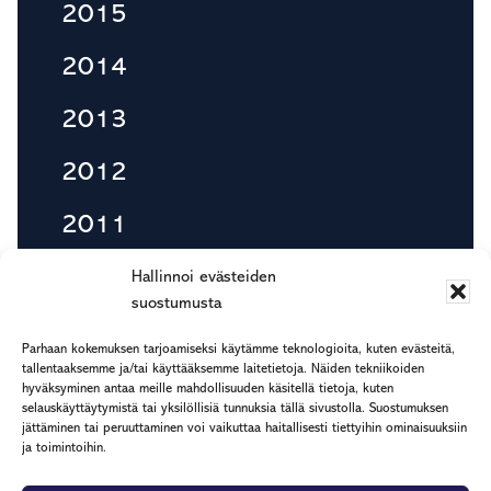
2015
2014
2013
2012
2011
2010
Hallinnoi evästeiden
suostumusta
Parhaan kokemuksen tarjoamiseksi käytämme teknologioita, kuten evästeitä,
tallentaaksemme ja/tai käyttääksemme laitetietoja. Näiden tekniikoiden
Footer
hyväksyminen antaa meille mahdollisuuden käsitellä tietoja, kuten
etu.suku@rapp.fi
selauskäyttäytymistä tai yksilöllisiä tunnuksia tällä sivustolla. Suostumuksen
puh. 044 7799 277
jättäminen tai peruuttaminen voi vaikuttaa haitallisesti tiettyihin ominaisuuksiin
ja toimintoihin.
Rekisteri- ja tietosuojaseloste