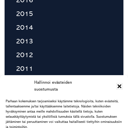
2016
2015
2014
2013
2012
2011
2010
Hallinnoi evästeiden
suostumusta
Parhaan kokemuksen tarjoamiseksi käytämme teknologioita, kuten evästeitä,
tallentaaksemme ja/tai käyttääksemme laitetietoja. Näiden tekniikoiden
Footer
hyväksyminen antaa meille mahdollisuuden käsitellä tietoja, kuten
etu.suku@rapp.fi
selauskäyttäytymistä tai yksilöllisiä tunnuksia tällä sivustolla. Suostumuksen
puh. 044 7799 277
jättäminen tai peruuttaminen voi vaikuttaa haitallisesti tiettyihin ominaisuuksiin
ja toimintoihin.