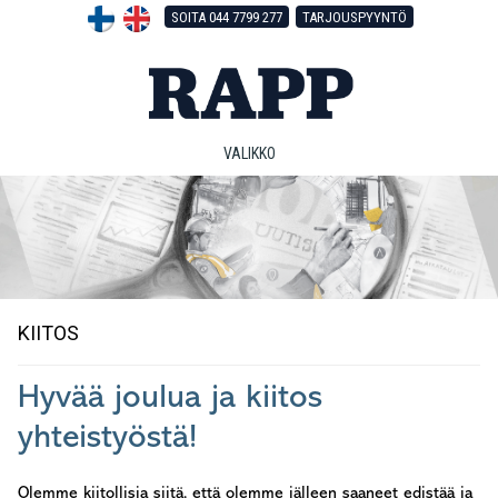
Hyppää
Hyppää
Hyppää
SOITA 044 7799 277
TARJOUSPYYNTÖ
pääsisältöön
ensisijaiseen
alatunnisteeseen
sivupalkkiin
VALIKKO
KIITOS
Hyvää joulua ja kiitos
yhteistyöstä!
Olemme kiitollisia siitä, että olemme jälleen saaneet edistää ja