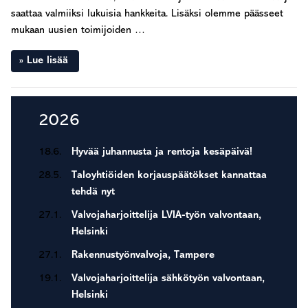
saattaa valmiiksi lukuisia hankkeita. Lisäksi olemme päässeet
mukaan uusien toimijoiden …
Lue lisää
Ensisijainen
2026
sivupalkki
18.6.
Hyvää juhannusta ja rentoja kesäpäivä!
28.5.
Taloyhtiöiden korjauspäätökset kannattaa
tehdä nyt
27.1.
Valvojaharjoittelija LVIA-työn valvontaan,
Helsinki
27.1.
Rakennustyönvalvoja, Tampere
19.1.
Valvojaharjoittelija sähkötyön valvontaan,
Helsinki