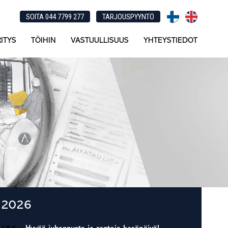
SOITA 044 7799 277
TARJOUSPYYNTÖ
ITYS
TÖIHIN
VASTUULLISUUS
YHTEYSTIEDOT
Ensisijainen
2026
sivupalkki