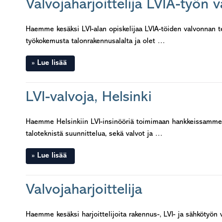
Valvojaharjoittelija LVIA-työn 
Haemme kesäksi LVI-alan opiskelijaa LVIA-töiden valvonnan t
työkokemusta talonrakennusalalta ja olet …
Lue lisää
LVI-valvoja, Helsinki
Haemme Helsinkiin LVI-insinööriä toimimaan hankkeissamme LV
taloteknistä suunnittelua, sekä valvot ja …
Lue lisää
Valvojaharjoittelija
Haemme kesäksi harjoittelijoita rakennus-, LVI- ja sähkötyön 