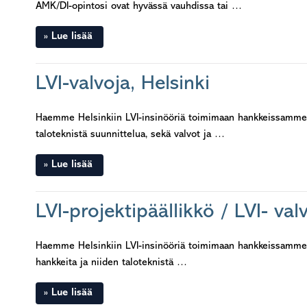
AMK/DI-opintosi ovat hyvässä vauhdissa tai …
Lue lisää
LVI-valvoja, Helsinki
Haemme Helsinkiin LVI-insinööriä toimimaan hankkeissamme LV
taloteknistä suunnittelua, sekä valvot ja …
Lue lisää
LVI-projektipäällikkö / LVI- val
Haemme Helsinkiin LVI-insinööriä toimimaan hankkeissamme LVI
hankkeita ja niiden taloteknistä …
Lue lisää