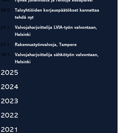
18.6.
Hyvää juhannusta ja rentoja kesäpäivä!
28.5.
Taloyhtiöiden korjauspäätökset kannattaa
tehdä nyt
27.1.
Valvojaharjoittelija LVIA-työn valvontaan,
Helsinki
27.1.
Rakennustyönvalvoja, Tampere
19.1.
Valvojaharjoittelija sähkötyön valvontaan,
Helsinki
2025
2024
2023
2022
2021