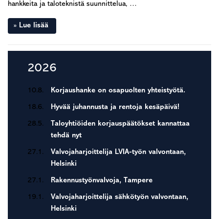
hankkeita ja taloteknistä suunnittelua, …
Lue lisää
Ensisijainen
2026
sivupalkki
10.8.
Korjaushanke on osapuolten yhteistyötä.
18.6.
Hyvää juhannusta ja rentoja kesäpäivä!
28.5.
Taloyhtiöiden korjauspäätökset kannattaa
tehdä nyt
27.1.
Valvojaharjoittelija LVIA-työn valvontaan,
Helsinki
27.1.
Rakennustyönvalvoja, Tampere
19.1.
Valvojaharjoittelija sähkötyön valvontaan,
Helsinki