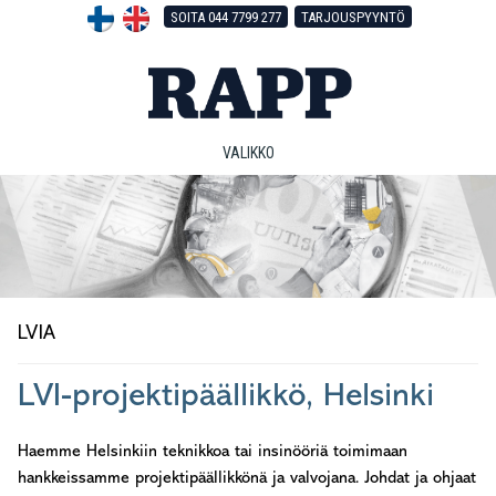
Hyppää
Hyppää
Hyppää
SOITA 044 7799 277
TARJOUSPYYNTÖ
pääsisältöön
ensisijaiseen
alatunnisteeseen
sivupalkkiin
VALIKKO
LVIA
LVI-projektipäällikkö, Helsinki
Haemme Helsinkiin teknikkoa tai insinööriä toimimaan
hankkeissamme projektipäällikkönä ja valvojana. Johdat ja ohjaat