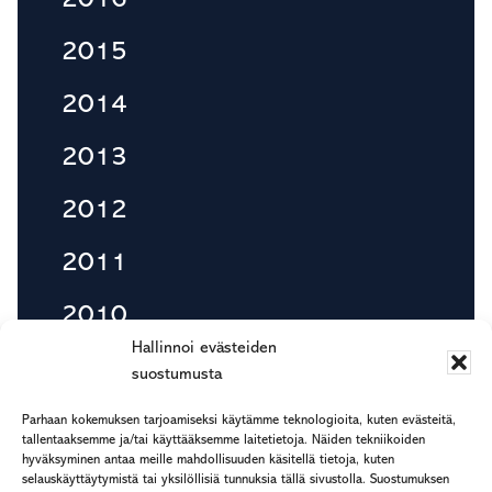
2015
2014
2013
2012
2011
2010
Hallinnoi evästeiden
suostumusta
Footer
Parhaan kokemuksen tarjoamiseksi käytämme teknologioita, kuten evästeitä,
etu.suku@rapp.fi
tallentaaksemme ja/tai käyttääksemme laitetietoja. Näiden tekniikoiden
hyväksyminen antaa meille mahdollisuuden käsitellä tietoja, kuten
puh. 044 7799 277
selauskäyttäytymistä tai yksilöllisiä tunnuksia tällä sivustolla. Suostumuksen