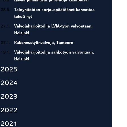
18.6.
Hyvää juhannusta ja rentoja kesäpäivä!
28.5.
Taloyhtiöiden korjauspäätökset kannattaa
tehdä nyt
27.1.
Valvojaharjoittelija LVIA-työn valvontaan,
Helsinki
27.1.
Rakennustyönvalvoja, Tampere
19.1.
Valvojaharjoittelija sähkötyön valvontaan,
Helsinki
2025
2024
2023
2022
2021