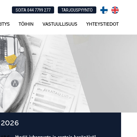
SOITA 044 7799 277
TARJOUSPYYNTÖ
ITYS
TÖIHIN
VASTUULLISUUS
YHTEYSTIEDOT
Ensisijainen
2026
sivupalkki