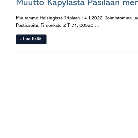
Muutto Käpylästä Pasilaan me
Muutamme Helsingissä Triplaan 14.1.2022. Toimistomme uudet 
Postiosoite: Firdonkatu 2 T 71, 00520 …
Lue lisää