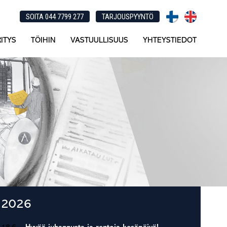
SOITA 044 7799 277
TARJOUSPYYNTÖ
ITYS
TÖIHIN
VASTUULLISUUS
YHTEYSTIEDOT
Ensisijainen
2026
sivupalkki