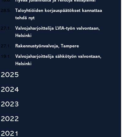
18.6.
Hyvää juhannusta ja rentoja kesäpäivä!
28.5.
Taloyhtiöiden korjauspäätökset kannattaa
tehdä nyt
27.1.
Valvojaharjoittelija LVIA-työn valvontaan,
Helsinki
27.1.
Rakennustyönvalvoja, Tampere
19.1.
Valvojaharjoittelija sähkötyön valvontaan,
Helsinki
2025
2024
2023
2022
2021