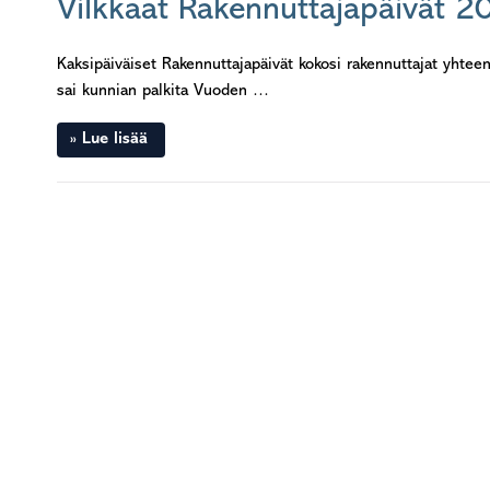
Vilkkaat Rakennuttajapäivät 2
Kaksipäiväiset Rakennuttajapäivät kokosi rakennuttajat yhteen
sai kunnian palkita Vuoden …
Lue lisää