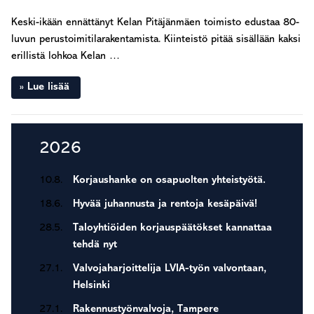
Keski-ikään ennättänyt Kelan Pitäjänmäen toimisto edustaa 80-
luvun perustoimitilarakentamista. Kiinteistö pitää sisällään kaksi
erillistä lohkoa Kelan …
Lue lisää
Ensisijainen
2026
sivupalkki
10.8.
Korjaushanke on osapuolten yhteistyötä.
18.6.
Hyvää juhannusta ja rentoja kesäpäivä!
28.5.
Taloyhtiöiden korjauspäätökset kannattaa
tehdä nyt
27.1.
Valvojaharjoittelija LVIA-työn valvontaan,
Helsinki
27.1.
Rakennustyönvalvoja, Tampere