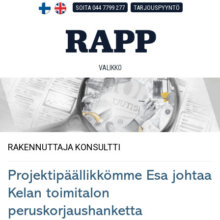
Hyppää
Hyppää
Hyppää
SOITA 044 7799 277
TARJOUSPYYNTÖ
pääsisältöön
ensisijaiseen
alatunnisteeseen
sivupalkkiin
VALIKKO
RAKENNUTTAJA KONSULTTI
Projektipäällikkömme Esa johtaa
Kelan toimitalon
peruskorjaushanketta