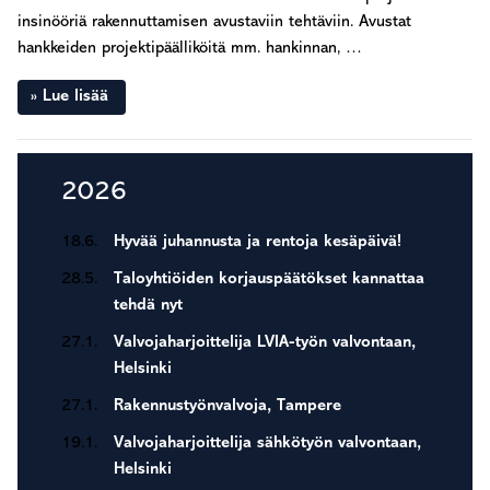
insinööriä rakennuttamisen avustaviin tehtäviin. Avustat
hankkeiden projektipäälliköitä mm. hankinnan, …
Lue lisää
Ensisijainen
2026
sivupalkki
18.6.
Hyvää juhannusta ja rentoja kesäpäivä!
28.5.
Taloyhtiöiden korjauspäätökset kannattaa
tehdä nyt
27.1.
Valvojaharjoittelija LVIA-työn valvontaan,
Helsinki
27.1.
Rakennustyönvalvoja, Tampere
19.1.
Valvojaharjoittelija sähkötyön valvontaan,
Helsinki