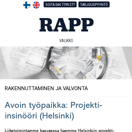
Hyppää
Hyppää
Hyppää
SOITA 044 7799 277
TARJOUSPYYNTÖ
pääsisältöön
ensisijaiseen
alatunnisteeseen
sivupalkkiin
VALIKKO
RAKENNUTTAMINEN JA VALVONTA
Avoin työpaikka: Projekti-
insinööri (Helsinki)
Liiketoimintamme kasvaessa haemme Helsinkiin projekti-