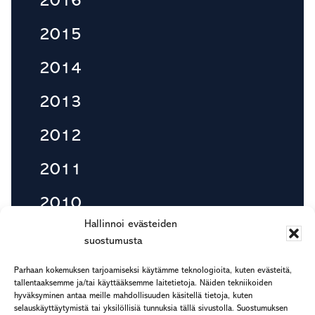
2016
2015
2014
2013
2012
2011
2010
Hallinnoi evästeiden
suostumusta
Footer
Parhaan kokemuksen tarjoamiseksi käytämme teknologioita, kuten evästeitä,
etu.suku@rapp.fi
tallentaaksemme ja/tai käyttääksemme laitetietoja. Näiden tekniikoiden
hyväksyminen antaa meille mahdollisuuden käsitellä tietoja, kuten
puh. 044 7799 277
selauskäyttäytymistä tai yksilöllisiä tunnuksia tällä sivustolla. Suostumuksen